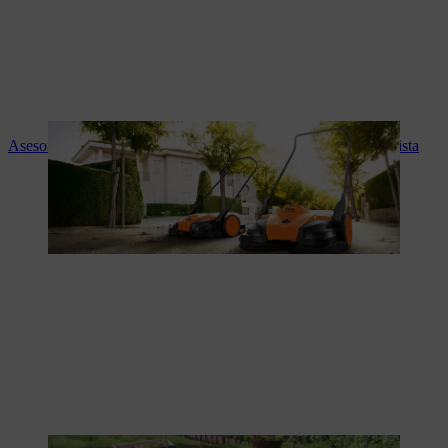
Asesoramiento experto y servicio STIHL en tu tienda especialista