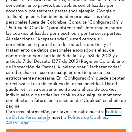
perfiles de usuario completos, se utilizan únicamente con su
consentimiento previo. Las cookies son utilizadas por
nosotros y por terceras partes (por ejemplo, Google o
Tealium), quienes también pueden procesar sus datos
personales fuera de Colombia. Consulte "Configuración" y
Nuestra empresa
"Política de Cookies" para obtener más información sobre
las cookies utilizadas por nosotros y por terceras partes.
Al seleccionar "Aceptar todas", usted otorga su
consentimiento para el uso de todas las cookies y el
Preguntas frecuentes
tratamiento de datos personales asociados a ellas, de
TU NAVEGADOR NO ES
conformidad con el artículo 9 de la Ley 1581 de 2012 y el
COMPATIBLE
artículo 7 del Decreto 1377 de 2013 (Régimen Colombiano
de Protección de Datos). Al seleccionar "Rechazar todas"
usted rechaza el uso de cualquier cookie que no sea
Contacto
estrictamente necesaria. En “Configuración” puede aceptar
El navegador que estás utilizando no es compatible con
o rechazar el uso de cookies de forma individual. Usted
nuestra página web. Para que puedas disfrutar de nuestro
puede retirar su consentimiento para el uso de cookies
contenido, utiliza uno de los siguientes navegadores:
individuales o de todas las cookies en cualquier momento,
con efectos a futuro, en la sección de "Cookies" en el pie de
página.
Política tratamiento de datos personales
Aviso legal
Para más información, por favor consulte nuestra
Política
firefox
chrome
de Datos Personales
y nuestra
Política de Cookies
.
Cookies
Información legal
PTEE y SAGRILAFT
Aviso Legal
safari
edge