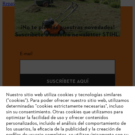
Reparación y mantenimiento STIHL en tu tienda especialista
¡No te pierdas nuestras novedades!
Suscríbete a nuestro newsletter STIHL.
E-mail
SUSCRÍBETE AQUÍ
Nuestro sitio web utiliza cookies y tecnologías similares
("cookies"). Para poder ofrecer nuestro sitio web, utilizamos
determinadas "cookies estrictamente necesarias", incluso
#STIHLCOLOMBIA
sin su consentimiento. Otras cookies que utilizamos para
optimizar la facilidad de uso y ofrecer contenidos
personalizados, incluido el análisis del comportamiento de
los usuarios, la eficacia de la publicidad y la creación de