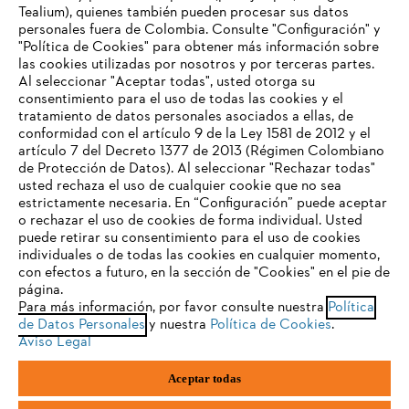
Tealium), quienes también pueden procesar sus datos
personales fuera de Colombia. Consulte "Configuración" y
"Política de Cookies" para obtener más información sobre
Nuestra empresa
las cookies utilizadas por nosotros y por terceras partes.
Al seleccionar "Aceptar todas", usted otorga su
consentimiento para el uso de todas las cookies y el
tratamiento de datos personales asociados a ellas, de
TU NAVEGADOR NO ES
Preguntas frecuentes
conformidad con el artículo 9 de la Ley 1581 de 2012 y el
COMPATIBLE
artículo 7 del Decreto 1377 de 2013 (Régimen Colombiano
de Protección de Datos). Al seleccionar "Rechazar todas"
usted rechaza el uso de cualquier cookie que no sea
estrictamente necesaria. En “Configuración” puede aceptar
Contacto
El navegador que estás utilizando no es compatible con
o rechazar el uso de cookies de forma individual. Usted
nuestra página web. Para que puedas disfrutar de nuestro
puede retirar su consentimiento para el uso de cookies
contenido, utiliza uno de los siguientes navegadores:
individuales o de todas las cookies en cualquier momento,
con efectos a futuro, en la sección de "Cookies" en el pie de
página.
Para más información, por favor consulte nuestra
Política
Política tratamiento de datos personales
Aviso legal
firefox
chrome
de Datos Personales
y nuestra
Política de Cookies
.
Aviso Legal
Cookies
Información legal
PTEE y SAGRILAFT
safari
edge
Aceptar todas