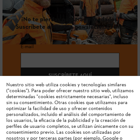
¡No te pierdas nuestras novedades!
Suscríbete a nuestro newsletter STIHL.
E-mail
SUSCRÍBETE AQUÍ
Nuestro sitio web utiliza cookies y tecnologías similares
("cookies"). Para poder ofrecer nuestro sitio web, utilizamos
determinadas "cookies estrictamente necesarias", incluso
sin su consentimiento. Otras cookies que utilizamos para
#STIHLCOLOMBIA
optimizar la facilidad de uso y ofrecer contenidos
personalizados, incluido el análisis del comportamiento de
los usuarios, la eficacia de la publicidad y la creación de
perfiles de usuario completos, se utilizan únicamente con su
consentimiento previo. Las cookies son utilizadas por
nosotros y por terceras partes (por ejemplo, Google o