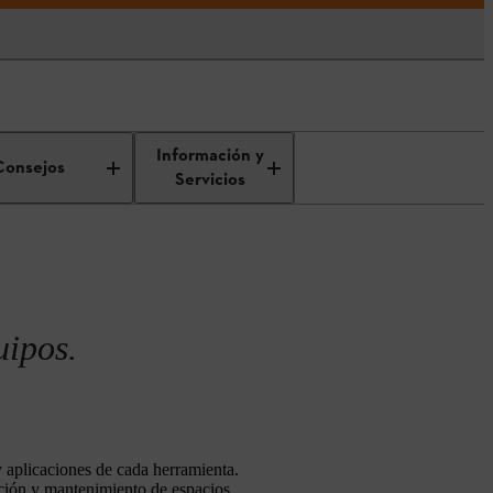
Información y
Consejos
Servicios
uipos.
 y aplicaciones de cada herramienta.
cción y mantenimiento de espacios