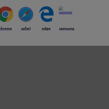
chrome
safari
edge
samsung