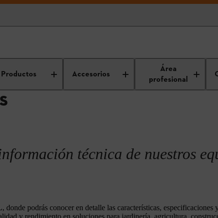
Seguridad
Fichas técnicas
Área
Productos
Accesorios
profesional
S
información técnica de nuestros eq
L
, donde podrás conocer en detalle las características, especificaciones
idad y rendimiento en soluciones para jardinería, agricultura, constru