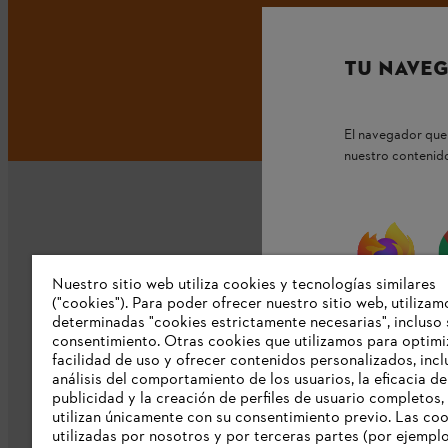
TU NAVEG
El navegador que 
nuestro contenido
Nuestro sitio web utiliza cookies y tecnologías similares
Nuestra empresa
("cookies"). Para poder ofrecer nuestro sitio web, utilizam
firefox
determinadas "cookies estrictamente necesarias", incluso 
consentimiento. Otras cookies que utilizamos para optimi
Sobre nosostros
facilidad de uso y ofrecer contenidos personalizados, incl
Prensa
análisis del comportamiento de los usuarios, la eficacia de
publicidad y la creación de perfiles de usuario completos,
Catálogo STIHL
utilizan únicamente con su consentimiento previo. Las co
utilizadas por nosotros y por terceras partes (por ejempl