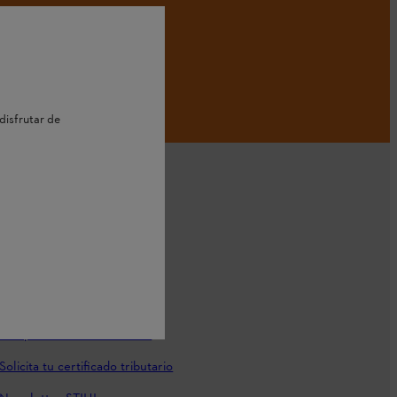
disfrutar de
tacto
Contáctanos
Búsqueda de distribuidores
Solicita tu certificado tributario