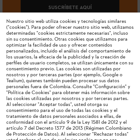
SUSCRÍBETE AQUÍ
Nuestro sitio web utiliza cookies y tecnologías similares
("cookies"). Para poder ofrecer nuestro sitio web, utilizamos
determinadas "cookies estrictamente necesarias", incluso
#STIHLCOLOMBIA
sin su consentimiento. Otras cookies que utilizamos para
optimizar la facilidad de uso y ofrecer contenidos
personalizados, incluido el análisis del comportamiento de
los usuarios, la eficacia de la publicidad y la creación de
perfiles de usuario completos, se utilizan únicamente con su
consentimiento previo. Las cookies son utilizadas por
nosotros y por terceras partes (por ejemplo, Google o
Tealium), quienes también pueden procesar sus datos
personales fuera de Colombia. Consulte "Configuración" y
Nuestra empresa
"Política de Cookies" para obtener más información sobre
las cookies utilizadas por nosotros y por terceras partes.
Al seleccionar "Aceptar todas", usted otorga su
consentimiento para el uso de todas las cookies y el
Preguntas frecuentes
tratamiento de datos personales asociados a ellas, de
TU NAVEGADOR NO ES
conformidad con el artículo 9 de la Ley 1581 de 2012 y el
COMPATIBLE
artículo 7 del Decreto 1377 de 2013 (Régimen Colombiano
de Protección de Datos). Al seleccionar "Rechazar todas"