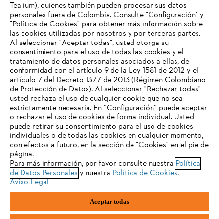
Tealium), quienes también pueden procesar sus datos
personales fuera de Colombia. Consulte "Configuración" y
Contacto
"Política de Cookies" para obtener más información sobre
las cookies utilizadas por nosotros y por terceras partes.
Al seleccionar "Aceptar todas", usted otorga su
consentimiento para el uso de todas las cookies y el
tratamiento de datos personales asociados a ellas, de
TU NAVEGADOR NO ES
conformidad con el artículo 9 de la Ley 1581 de 2012 y el
COMPATIBLE
Política tratamiento de datos personales
Aviso legal
artículo 7 del Decreto 1377 de 2013 (Régimen Colombiano
de Protección de Datos). Al seleccionar "Rechazar todas"
usted rechaza el uso de cualquier cookie que no sea
Cookies
Información legal
PTEE y SAGRILAFT
estrictamente necesaria. En “Configuración” puede aceptar
El navegador que estás utilizando no es compatible con
o rechazar el uso de cookies de forma individual. Usted
nuestra página web. Para que puedas disfrutar de nuestro
puede retirar su consentimiento para el uso de cookies
contenido, utiliza uno de los siguientes navegadores:
STIHL S.A.S.Parque La Regional Aeropuerto, Interior 30, Rionegro,
individuales o de todas las cookies en cualquier momento,
Antioquia, Colombia
con efectos a futuro, en la sección de "Cookies" en el pie de
página.
Para más información, por favor consulte nuestra
Política
firefox
chrome
de Datos Personales
y nuestra
Política de Cookies
.
Aviso Legal
safari
edge
Aceptar todas
samsung