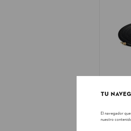
Juego de li
Kits de limpieza
TU NAVEG
$ 525.500
*
El navegador que 
Compara
nuestro contenido