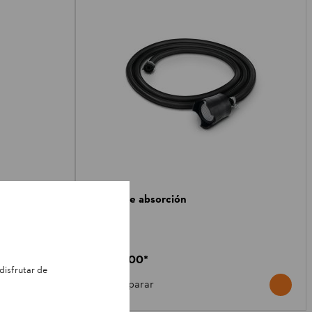
Juego de absorción
Otros
$ 300.500
*
disfrutar de
Comparar