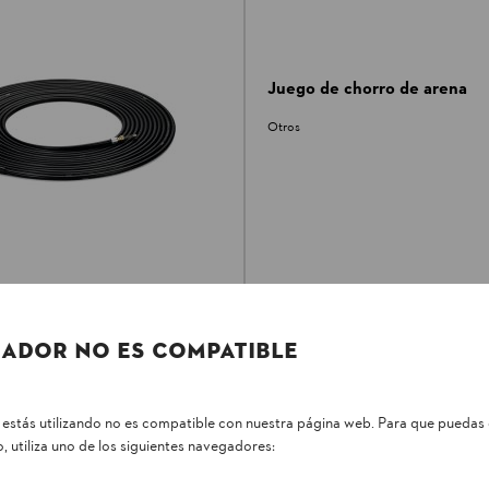
Juego de chorro de arena
Otros
mpieza de tuberías
ADOR NO ES COMPATIBLE
$ 499.500
*
estás utilizando no es compatible con nuestra página web. Para que puedas 
r
Comparar
, utiliza uno de los siguientes navegadores: