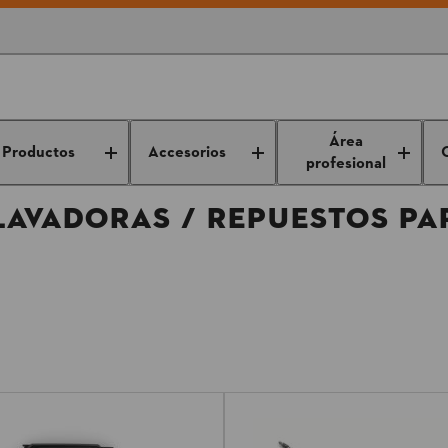
s para hidrolavadoras / Repuestos para hidrolavadoras
Área
Productos
Accesorios
profesional
LAVADORAS / REPUESTOS PA