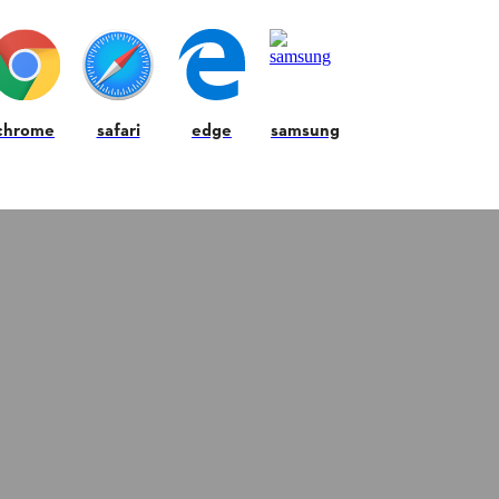
12
DE
12
PRODUCT
Volver al principi
chrome
safari
edge
samsung