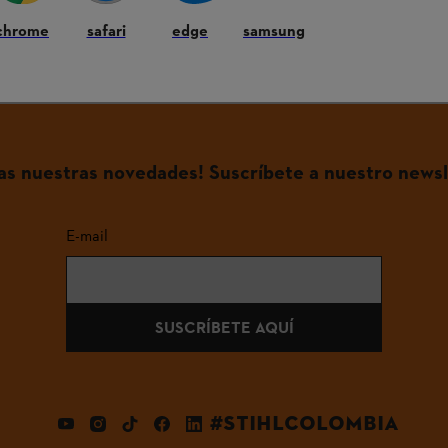
ndividual
chrome
safari
edge
samsung
das nuestras novedades! Suscríbete a nuestro newsl
E-mail
SUSCRÍBETE AQUÍ
#STIHLCOLOMBIA