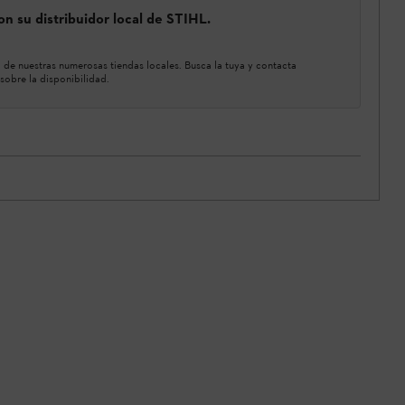
n su distribuidor local de STIHL.
de nuestras numerosas tiendas locales. Busca la tuya y contacta
sobre la disponibilidad.