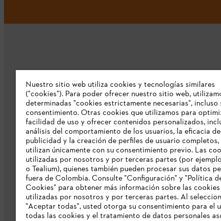
Nuestro sitio web utiliza cookies y tecnologías similares
Nuestra empresa
("cookies"). Para poder ofrecer nuestro sitio web, utilizam
determinadas "cookies estrictamente necesarias", incluso 
consentimiento. Otras cookies que utilizamos para optimi
Sobre nosostros
facilidad de uso y ofrecer contenidos personalizados, incl
Prensa
análisis del comportamiento de los usuarios, la eficacia de
publicidad y la creación de perfiles de usuario completos,
Catálogo STIHL
utilizan únicamente con su consentimiento previo. Las co
utilizadas por nosotros y por terceras partes (por ejempl
Línea de Integridad de STIHL
o Tealium), quienes también pueden procesar sus datos p
fuera de Colombia. Consulte "Configuración" y "Política d
Acceso Exclusivo Distribuidores STIHL
Cookies" para obtener más información sobre las cookies
utilizadas por nosotros y por terceras partes. Al seleccio
Informes de sostenibilidad
"Aceptar todas", usted otorga su consentimiento para el 
todas las cookies y el tratamiento de datos personales a
Información para nuestros proveedore