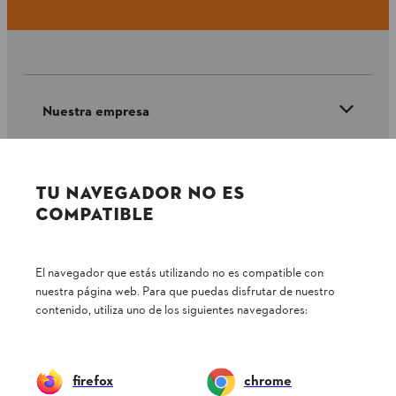
Nuestra empresa
Preguntas frecuentes
TU NAVEGADOR NO ES
COMPATIBLE
Contacto
El navegador que estás utilizando no es compatible con
nuestra página web. Para que puedas disfrutar de nuestro
contenido, utiliza uno de los siguientes navegadores:
Política tratamiento de datos personales
Aviso legal
firefox
chrome