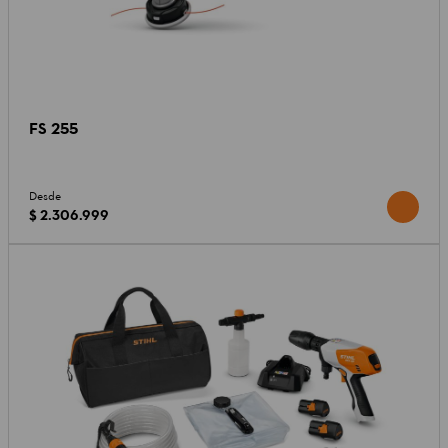
FS 255
Desde
$ 2.306.999