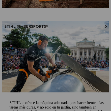
STIHL TIMBERSPORTS®
STIHL: PIONEROS EN LA
FABRICACIÓN DE MÁQUINAS
INNOVADORAS PARA EL JARDÍN, EL
CAMPO Y EL BOSQUE DESDE HACE
100 AÑOS.
CONSEJOS, PROYECTOS,
INNOVACIÓN Y SERVICIOS
STIHL te ofrece la máquina adecuada para hacer frente a las
tareas más duras, y no solo en tu jardín, sino también en