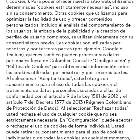
("cookies"). Para poder ofrecer nuestro sitio web, utilizamos
determinadas "cookies estrictamente necesarias", incluso
#STIHLCOLOMBIA
sin su consentimiento. Otras cookies que utilizamos para
optimizar la facilidad de uso y ofrecer contenidos
personalizados, incluido el análisis del comportamiento de
los usuarios, la eficacia de la publicidad y la creación de
perfiles de usuario completos, se utilizan únicamente con su
consentimiento previo. Las cookies son utilizadas por
nosotros y por terceras partes (por ejemplo, Google o
Tealium), quienes también pueden procesar sus datos
personales fuera de Colombia. Consulte "Configuración" y
Nuestra empresa
"Política de Cookies" para obtener más información sobre
las cookies utilizadas por nosotros y por terceras partes.
Al seleccionar "Aceptar todas", usted otorga su
consentimiento para el uso de todas las cookies y el
Preguntas frecuentes
tratamiento de datos personales asociados a ellas, de
TU NAVEGADOR NO ES
conformidad con el artículo 9 de la Ley 1581 de 2012 y el
COMPATIBLE
artículo 7 del Decreto 1377 de 2013 (Régimen Colombiano
de Protección de Datos). Al seleccionar "Rechazar todas"
usted rechaza el uso de cualquier cookie que no sea
Contacto
estrictamente necesaria. En “Configuración” puede aceptar
El navegador que estás utilizando no es compatible con
o rechazar el uso de cookies de forma individual. Usted
nuestra página web. Para que puedas disfrutar de nuestro
puede retirar su consentimiento para el uso de cookies
contenido, utiliza uno de los siguientes navegadores:
individuales o de todas las cookies en cualquier momento,