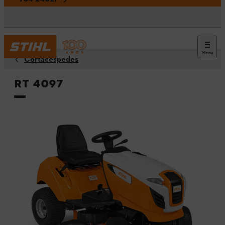
Menu
Cortacéspedes
RT 4097