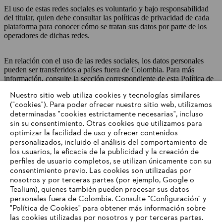
El uso de estas redes sociales es voluntario y bajo responsabilidad
del titular, quien debe consultar las políticas de privacidad de cada
plataforma para conocer cómo se tratan sus datos por parte de los
operadores de dichas redes.
En relación con el uso de las redes sociales, los datos personales
pueden ser transferidos a países fuera de Colombia. Para más
información, consulte la sección correspondiente de esta Política de
Datos Personales.
Nuestro sitio web utiliza cookies y tecnologías similares
("cookies"). Para poder ofrecer nuestro sitio web, utilizamos
Algunos tratamientos son gestionados por empresas del Grupo
determinadas "cookies estrictamente necesarias", incluso
STIHL. Por este motivo, los datos se transfieren regularmente dentro
sin su consentimiento. Otras cookies que utilizamos para
del grupo de empresas. Por regla general, la transferencia se realiza
optimizar la facilidad de uso y ofrecer contenidos
sobre la base de un acuerdo de procesamiento de pedidos. En otros
personalizados, incluido el análisis del comportamiento de
casos, por ejemplo, para el análisis de datos estadísticos agregados
los usuarios, la eficacia de la publicidad y la creación de
con fines de investigación de mercado.
perfiles de usuario completos, se utilizan únicamente con su
consentimiento previo. Las cookies son utilizadas por
nosotros y por terceras partes (por ejemplo, Google o
De lo contrario, los datos solo se transmitirán si es necesario para el
Tealium), quienes también pueden procesar sus datos
cumplimiento de los fines mencionados anteriormente, por ejemplo,
personales fuera de Colombia. Consulte "Configuración" y
en el contexto de la gestión de nuestro canal por parte de una
"Política de Cookies" para obtener más información sobre
agencia debidamente encargada.
las cookies utilizadas por nosotros y por terceras partes.