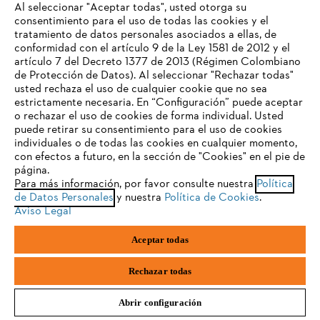
Al seleccionar "Aceptar todas", usted otorga su
La administración y monitoreo de nuestras redes sociales puede estar
consentimiento para el uso de todas las cookies y el
a cargo de agencias aliadas, que actúan como encargadas del
tratamiento de datos personales asociados a ellas, de
TU NAVEGADOR NO ES
tratamiento de datos personales bajo contrato de transmisión,
conformidad con el artículo 9 de la Ley 1581 de 2012 y el
COMPATIBLE
conforme a la normatividad vigente.
artículo 7 del Decreto 1377 de 2013 (Régimen Colombiano
de Protección de Datos). Al seleccionar "Rechazar todas"
usted rechaza el uso de cualquier cookie que no sea
estrictamente necesaria. En “Configuración” puede aceptar
El navegador que estás utilizando no es compatible con
o rechazar el uso de cookies de forma individual. Usted
nuestra página web. Para que puedas disfrutar de nuestro
puede retirar su consentimiento para el uso de cookies
DERECHOS DE LOS TITULARES
contenido, utiliza uno de los siguientes navegadores:
individuales o de todas las cookies en cualquier momento,
con efectos a futuro, en la sección de "Cookies" en el pie de
La Ley 1581 de 2012 establece que los Titulares de los datos
página.
personales tendrán los siguientes derechos:
Para más información, por favor consulte nuestra
Política
firefox
chrome
de Datos Personales
y nuestra
Política de Cookies
.
Conocer, actualizar y rectificar sus datos personales frente a
Aviso Legal
los Responsables o Encargados del Tratamiento. Este derecho
safari
edge
se podrá ejercer, entre otros frente a datos parciales, inexactos,
Aceptar todas
incompletos, fraccionados, que induzcan a error, o aquellos
cuyo Tratamiento esté expresamente prohibido o no haya sido
samsung
autorizado;
Rechazar todas
Solicitar prueba de la autorización otorgada al Responsable
del Tratamiento salvo cuando expresamente se exceptúe como
Abrir configuración
requisito para el Tratamiento, de conformidad con lo previsto