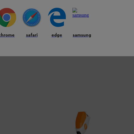
chrome
safari
edge
samsung