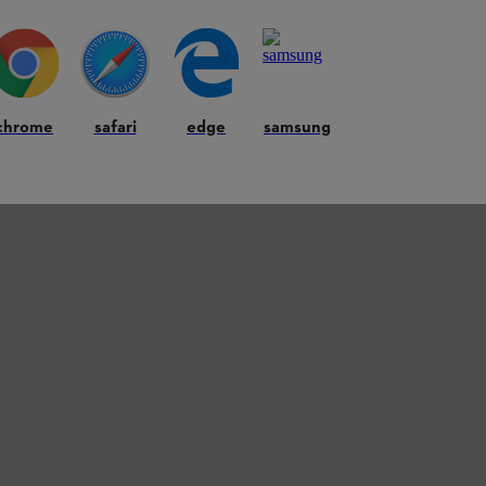
chrome
safari
edge
samsung