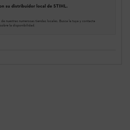
n su distribuidor local de STIHL.
de nuestras numerosas tiendas locales. Busca la tuya y contacta
sobre la disponibilidad.