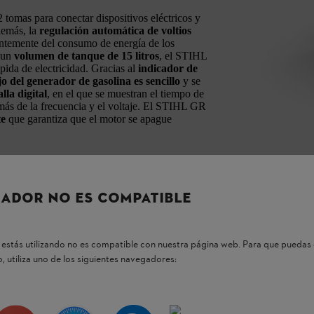
tomas para conectar dispositivos eléctricos y
emás, la
regulación automática de voltios
entemente del consumo de energía de los
 un
volumen de tanque de 15 litros
, el STIHL
ida de electricidad. Gracias al
indicador de
o del generador de gasolina es sencillo
y se
la digital
, en el que se muestran el tiempo de
más de la frecuencia y el voltaje. El STIHL GR
te
que garantiza que el motor se apague
los dispositivos eléctricos conectados no
obrecarga apagará el generador automáticamente.
ADOR NO ES COMPATIBLE
estás utilizando no es compatible con nuestra página web. Para que puedas 
, utiliza uno de los siguientes navegadores:
Derrateo Altitud (%)