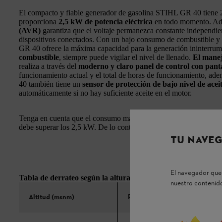
El compacto y fiable generador de gasolina STIHL GR 40 tiene 2 
proporciona
2,5 kW de potencia eléctrica
en todo momento. Ad
(AVR)
garantiza que el voltaje permanezca constante independi
dispositivos conectados. Con un bajo consumo de combustible y
GR 40 ofrece la máxima capacidad para la generación ininterrump
combustible
, siempre puede vigilar el nivel de llenado.
El manej
realiza a través del
moderno y claro panel de control con pantal
funcionamiento actual y el total de horas de funcionamiento, ade
40 también tiene un
sensor de protección de bajo nivel de acei
automáticamente si no hay suficiente aceite en el motor.
Tenga en cuenta que el consumo máximo de energía combinado de 
debe superar los 2,5 kW. De lo contrario, la protección contra s
TU NAVEG
El navegador que 
Tabla de derrateo según la altura sobre el nivel del mar:
nuestro contenido
Altitud (msnm)
Potencia (kW)