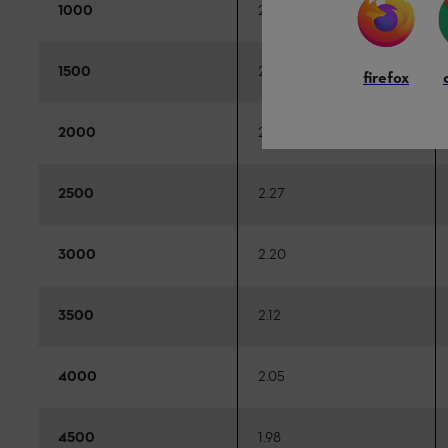
1000
2.50
1500
2.42
firefox
2000
2.35
2500
2.27
3000
2.20
3500
2.12
4000
2.05
4500
1.98