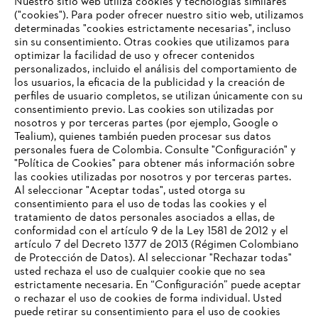
Nuestro sitio web utiliza cookies y tecnologías similares
("cookies"). Para poder ofrecer nuestro sitio web, utilizamos
determinadas "cookies estrictamente necesarias", incluso
#STIHLCOLOMBIA
sin su consentimiento. Otras cookies que utilizamos para
optimizar la facilidad de uso y ofrecer contenidos
personalizados, incluido el análisis del comportamiento de
los usuarios, la eficacia de la publicidad y la creación de
perfiles de usuario completos, se utilizan únicamente con su
consentimiento previo. Las cookies son utilizadas por
nosotros y por terceras partes (por ejemplo, Google o
Tealium), quienes también pueden procesar sus datos
personales fuera de Colombia. Consulte "Configuración" y
Nuestra empresa
"Política de Cookies" para obtener más información sobre
las cookies utilizadas por nosotros y por terceras partes.
Al seleccionar "Aceptar todas", usted otorga su
consentimiento para el uso de todas las cookies y el
Preguntas frecuentes
tratamiento de datos personales asociados a ellas, de
TU NAVEGADOR NO ES
conformidad con el artículo 9 de la Ley 1581 de 2012 y el
COMPATIBLE
artículo 7 del Decreto 1377 de 2013 (Régimen Colombiano
de Protección de Datos). Al seleccionar "Rechazar todas"
usted rechaza el uso de cualquier cookie que no sea
Contacto
estrictamente necesaria. En “Configuración” puede aceptar
El navegador que estás utilizando no es compatible con
o rechazar el uso de cookies de forma individual. Usted
nuestra página web. Para que puedas disfrutar de nuestro
puede retirar su consentimiento para el uso de cookies
contenido, utiliza uno de los siguientes navegadores: