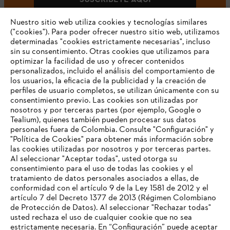
Nuestro sitio web utiliza cookies y tecnologías similares
("cookies"). Para poder ofrecer nuestro sitio web, utilizamos
determinadas "cookies estrictamente necesarias", incluso
#STIHLCOLOMBIA
sin su consentimiento. Otras cookies que utilizamos para
optimizar la facilidad de uso y ofrecer contenidos
personalizados, incluido el análisis del comportamiento de
los usuarios, la eficacia de la publicidad y la creación de
perfiles de usuario completos, se utilizan únicamente con su
consentimiento previo. Las cookies son utilizadas por
nosotros y por terceras partes (por ejemplo, Google o
Tealium), quienes también pueden procesar sus datos
personales fuera de Colombia. Consulte "Configuración" y
Nuestra empresa
"Política de Cookies" para obtener más información sobre
las cookies utilizadas por nosotros y por terceras partes.
Al seleccionar "Aceptar todas", usted otorga su
consentimiento para el uso de todas las cookies y el
Preguntas frecuentes
tratamiento de datos personales asociados a ellas, de
TU NAVEGADOR NO ES
conformidad con el artículo 9 de la Ley 1581 de 2012 y el
COMPATIBLE
artículo 7 del Decreto 1377 de 2013 (Régimen Colombiano
de Protección de Datos). Al seleccionar "Rechazar todas"
usted rechaza el uso de cualquier cookie que no sea
Contacto
estrictamente necesaria. En “Configuración” puede aceptar
El navegador que estás utilizando no es compatible con