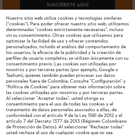
SUSCRÍBETE AQUÍ
Nuestro sitio web utiliza cookies y tecnologías similares
("cookies"). Para poder ofrecer nuestro sitio web, utilizamos
determinadas "cookies estrictamente necesarias", incluso
#STIHLCOLOMBIA
sin su consentimiento. Otras cookies que utilizamos para
optimizar la facilidad de uso y ofrecer contenidos
personalizados, incluido el análisis del comportamiento de
los usuarios, la eficacia de la publicidad y la creación de
perfiles de usuario completos, se utilizan únicamente con su
consentimiento previo. Las cookies son utilizadas por
nosotros y por terceras partes (por ejemplo, Google o
Tealium), quienes también pueden procesar sus datos
personales fuera de Colombia. Consulte "Configuración" y
Nuestra empresa
"Política de Cookies" para obtener más información sobre
las cookies utilizadas por nosotros y por terceras partes.
Al seleccionar "Aceptar todas", usted otorga su
consentimiento para el uso de todas las cookies y el
Preguntas frecuentes
tratamiento de datos personales asociados a ellas, de
TU NAVEGADOR NO ES
conformidad con el artículo 9 de la Ley 1581 de 2012 y el
COMPATIBLE
artículo 7 del Decreto 1377 de 2013 (Régimen Colombiano
de Protección de Datos). Al seleccionar "Rechazar todas"
usted rechaza el uso de cualquier cookie que no sea
Contacto