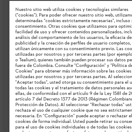
Nuestro sitio web utiliza cookies y tecnologías similares
Nuestra empresa
("cookies"). Para poder ofrecer nuestro sitio web, utilizam
determinadas "cookies estrictamente necesarias", incluso 
consentimiento. Otras cookies que utilizamos para optimi
Sobre nosostros
facilidad de uso y ofrecer contenidos personalizados, incl
Prensa
análisis del comportamiento de los usuarios, la eficacia de
publicidad y la creación de perfiles de usuario completos,
Catálogo STIHL
utilizan únicamente con su consentimiento previo. Las co
utilizadas por nosotros y por terceras partes (por ejempl
Línea de Integridad de STIHL
o Tealium), quienes también pueden procesar sus datos p
fuera de Colombia. Consulte "Configuración" y "Política d
Acceso Exclusivo Distribuidores STIHL
Cookies" para obtener más información sobre las cookies
utilizadas por nosotros y por terceras partes. Al seleccio
Informes de sostenibilidad
"Aceptar todas", usted otorga su consentimiento para el 
todas las cookies y el tratamiento de datos personales a
Información para nuestros proveedore
ellas, de conformidad con el artículo 9 de la Ley 1581 de 2
artículo 7 del Decreto 1377 de 2013 (Régimen Colombian
Protección de Datos). Al seleccionar "Rechazar todas" us
rechaza el uso de cualquier cookie que no sea estrictame
necesaria. En “Configuración” puede aceptar o rechazar e
cookies de forma individual. Usted puede retirar su conse
para el uso de cookies individuales o de todas las cookies