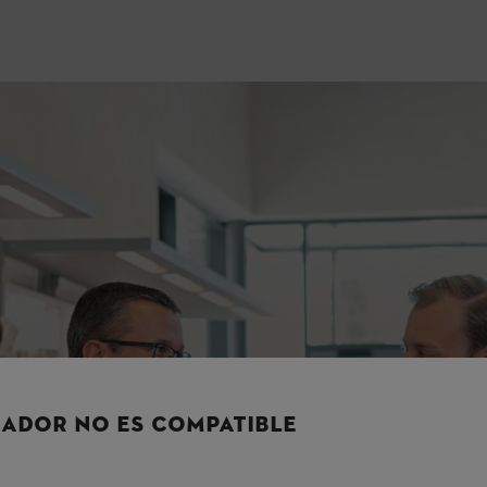
comprarla o te surgen dudas después de haberlo hecho:
nuestros distrib
us productos STIHL.
ales de formación de STIHL para garantizar que recibas un servicio ópti
os sobre el cuidado y mantenimiento correctos de una máquina ya compr
Instrucci
Si lo deseas, el
preparará tu má
forma correcta.
ADOR NO ES COMPATIBLE
a tus productos
cuidado y mant