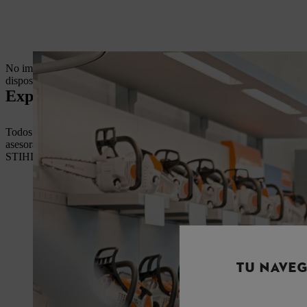
No importa si necesitas información de una máquina STIHL antes de 
disposición para asesorarte y ayudarte a sacar el máximo partido a t
Expertos formados
Todos nuestros distribuidores participan regularmente en cursos ofici
asesoramiento antes de comprar un producto STIHL o si deseas consej
STIHL responden a todas tus preguntas de forma profesional.
TU NAVEG