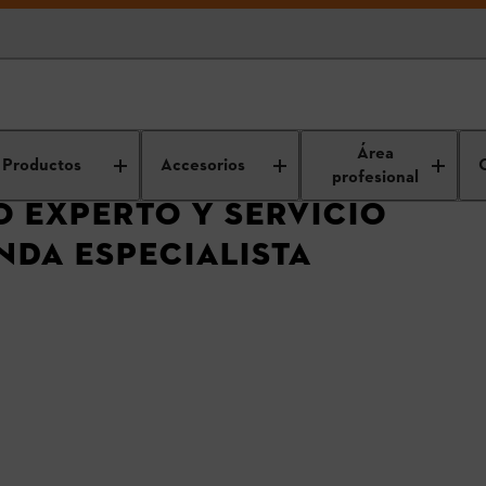
Servicios de las tiendas especialistas STIHL
Asesoramiento experto y
Área
Productos
Accesorios
profesional
 EXPERTO Y SERVICIO
ENDA ESPECIALISTA