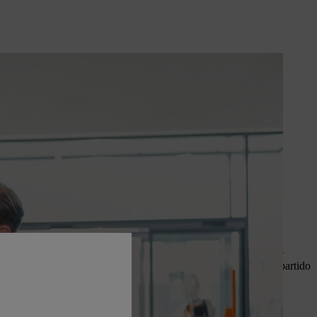
uidores especializados
están a tu
mo in situ. No importa si buscas
ada: en tu tienda especialista
ones competentes sobre el producto
 personal especializado y cualificado de las tiendas especialistas
quina para el primer uso y te informará sobre cómo manejarla de
 En tu tienda especialista STIHL te ayudarán a sacar el máximo partido
 STIHL durante mucho tiempo con consejos útiles sobre manejo,
enimiento.