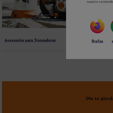
nuestro contenido
Accesorios para Tronzadoras
firefox
¡No te pier