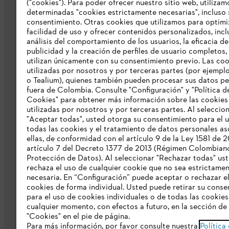
("cookies"). Para poder ofrecer nuestro sitio web, utilizam
determinadas "cookies estrictamente necesarias", incluso 
Prensa
consentimiento. Otras cookies que utilizamos para optimi
facilidad de uso y ofrecer contenidos personalizados, incl
Catálogo STIHL
análisis del comportamiento de los usuarios, la eficacia de
publicidad y la creación de perfiles de usuario completos,
Línea de Integridad de STIHL
utilizan únicamente con su consentimiento previo. Las co
utilizadas por nosotros y por terceras partes (por ejempl
Acceso Exclusivo Distribuidores STIHL
o Tealium), quienes también pueden procesar sus datos p
fuera de Colombia. Consulte "Configuración" y "Política d
Informes de sostenibilidad
Cookies" para obtener más información sobre las cookies
utilizadas por nosotros y por terceras partes. Al seleccio
Información para nuestros proveedore
"Aceptar todas", usted otorga su consentimiento para el 
todas las cookies y el tratamiento de datos personales a
ellas, de conformidad con el artículo 9 de la Ley 1581 de 2
artículo 7 del Decreto 1377 de 2013 (Régimen Colombian
Protección de Datos). Al seleccionar "Rechazar todas" us
rechaza el uso de cualquier cookie que no sea estrictame
necesaria. En “Configuración” puede aceptar o rechazar e
cookies de forma individual. Usted puede retirar su conse
Política tratamiento de datos personales
para el uso de cookies individuales o de todas las cookies
cualquier momento, con efectos a futuro, en la sección de
"Cookies" en el pie de página.
Para más información, por favor consulte nuestra
Política