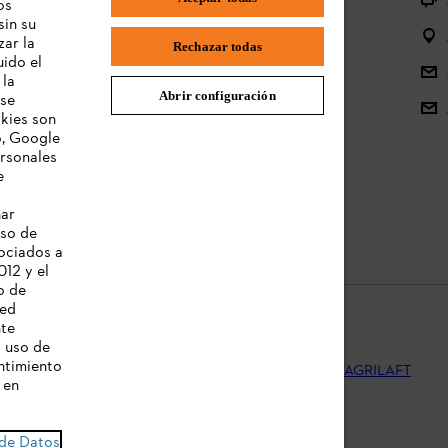
os
sin su
Preguntas sobre los productos STIHL
zar la
Rechazar todas
uido el
Baterías y equipos eléctricos
 la
Abrir configuración
 se
Manuales de instrucciones
okies son
o, Google
ersonales
e
nar
s
uso de
sociados a
012 y el
o de
ted
nte
l uso de
ntimiento
Aviso legal
Cookies
Información legal
PTEE y SAGRILAFT
 en
 de Datos