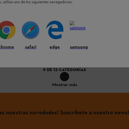
, utiliza uno de los siguientes navegadores:
Accesorios para Ahoyadoras / Repuestos para
Ahoyadoras
chrome
safari
edge
samsung
9
DE
12
CATEGORÍAS
Mostrar más
das nuestras novedades! Suscríbete a nuestro newsl