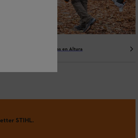
Accesorios para Podadoras en Altura
etter STIHL.