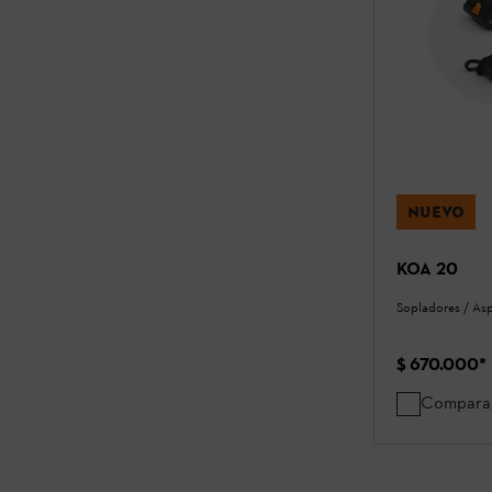
NUEVO
KOA 20
Sopladores / As
$ 670.000
*
Compara