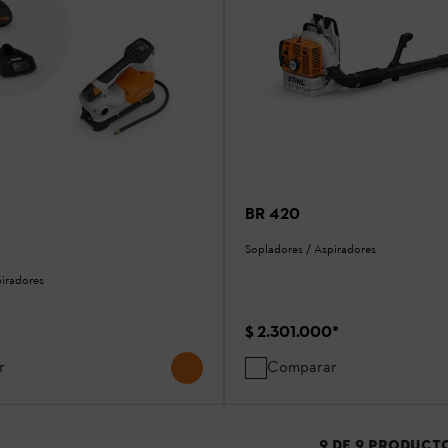
BR 420
Sopladores / Aspiradores
piradores
$ 2.301.000
*
r
Comparar
9
DE
9
PRODUCT