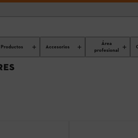
Sopladores / Aspiradores
Área
Productos
Accesorios
profesional
RES