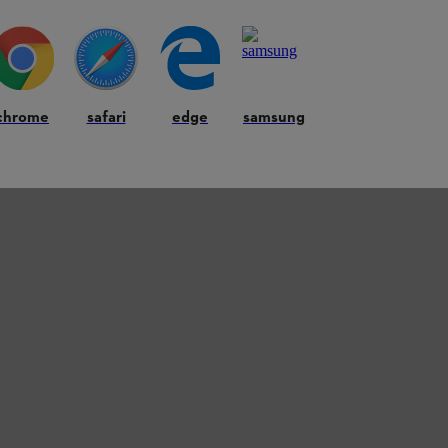
chrome
safari
edge
samsung