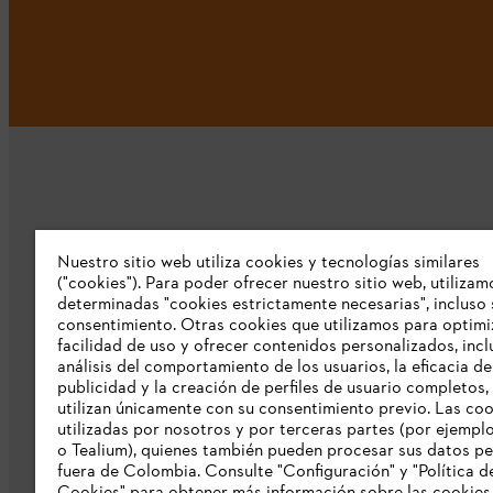
Nuestro sitio web utiliza cookies y tecnologías similares
Nuestra empresa
("cookies"). Para poder ofrecer nuestro sitio web, utilizam
determinadas "cookies estrictamente necesarias", incluso 
consentimiento. Otras cookies que utilizamos para optimi
Sobre nosostros
facilidad de uso y ofrecer contenidos personalizados, incl
Prensa
análisis del comportamiento de los usuarios, la eficacia de
publicidad y la creación de perfiles de usuario completos,
Catálogo STIHL
utilizan únicamente con su consentimiento previo. Las co
utilizadas por nosotros y por terceras partes (por ejempl
Línea de Integridad de STIHL
o Tealium), quienes también pueden procesar sus datos p
fuera de Colombia. Consulte "Configuración" y "Política d
Acceso Exclusivo Distribuidores STIHL