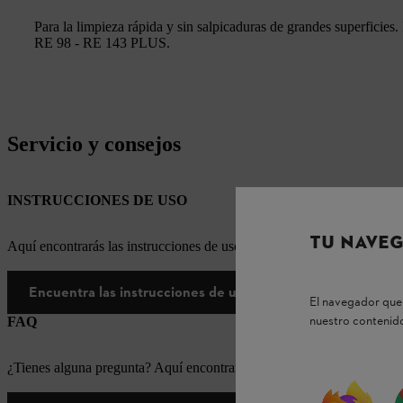
Para la limpieza rápida y sin salpicaduras de grandes superficies.
RE 98 - RE 143 PLUS.
Servicio y consejos
INSTRUCCIONES DE USO
TU NAVEG
Aquí encontrarás las instrucciones de uso correspondientes a nuestr
Encuentra las instrucciones de uso aquí
El navegador que 
nuestro contenido
FAQ
¿Tienes alguna pregunta? Aquí encontrarás las respuestas a las pregun