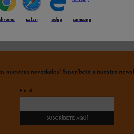
ntes
chrome
safari
edge
samsung
ndividual
das nuestras novedades! Suscríbete a nuestro newsl
E-mail
SUSCRÍBETE AQUÍ