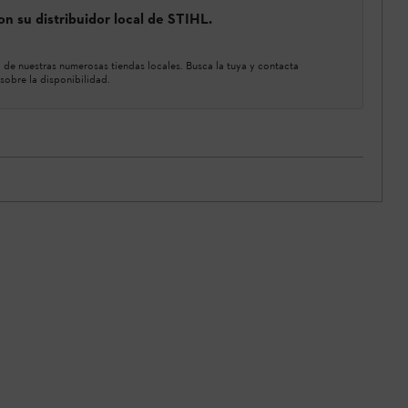
n su distribuidor local de STIHL.
de nuestras numerosas tiendas locales. Busca la tuya y contacta
sobre la disponibilidad.