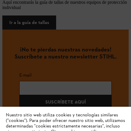
Aquí encontrarás la guía de tallas de nuestros equipos de protección
individual
Ir a la guía de tallas
¡No te pierdas nuestras novedades!
Suscríbete a nuestro newsletter STIHL.
E-mail
SUSCRÍBETE AQUÍ
Nuestro sitio web utiliza cookies y tecnologías similares
("cookies"). Para poder ofrecer nuestro sitio web, utilizamos
determinadas "cookies estrictamente necesarias", incluso
#STIHLCOLOMBIA