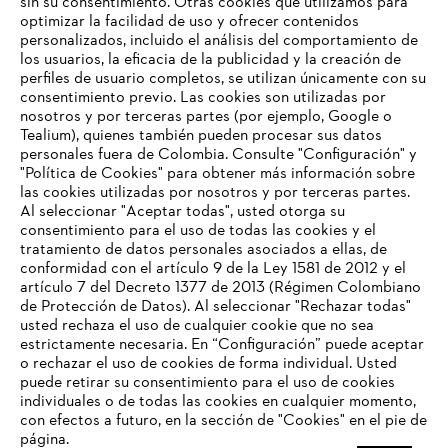
sin su consentimiento. Otras cookies que utilizamos para
optimizar la facilidad de uso y ofrecer contenidos
personalizados, incluido el análisis del comportamiento de
los usuarios, la eficacia de la publicidad y la creación de
perfiles de usuario completos, se utilizan únicamente con su
consentimiento previo. Las cookies son utilizadas por
nosotros y por terceras partes (por ejemplo, Google o
Tealium), quienes también pueden procesar sus datos
personales fuera de Colombia. Consulte "Configuración" y
Nuestra empresa
"Política de Cookies" para obtener más información sobre
las cookies utilizadas por nosotros y por terceras partes.
Al seleccionar "Aceptar todas", usted otorga su
consentimiento para el uso de todas las cookies y el
Preguntas frecuentes
tratamiento de datos personales asociados a ellas, de
TU NAVEGADOR NO ES
conformidad con el artículo 9 de la Ley 1581 de 2012 y el
COMPATIBLE
artículo 7 del Decreto 1377 de 2013 (Régimen Colombiano
de Protección de Datos). Al seleccionar "Rechazar todas"
usted rechaza el uso de cualquier cookie que no sea
Contacto
estrictamente necesaria. En “Configuración” puede aceptar
El navegador que estás utilizando no es compatible con
o rechazar el uso de cookies de forma individual. Usted
nuestra página web. Para que puedas disfrutar de nuestro
puede retirar su consentimiento para el uso de cookies
contenido, utiliza uno de los siguientes navegadores:
individuales o de todas las cookies en cualquier momento,
con efectos a futuro, en la sección de "Cookies" en el pie de
página.