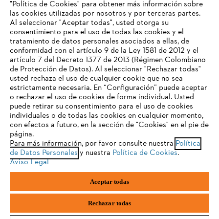
"Política de Cookies" para obtener más información sobre
las cookies utilizadas por nosotros y por terceras partes.
Al seleccionar "Aceptar todas", usted otorga su
consentimiento para el uso de todas las cookies y el
Preguntas frecuentes
tratamiento de datos personales asociados a ellas, de
TU NAVEGADOR NO ES
conformidad con el artículo 9 de la Ley 1581 de 2012 y el
COMPATIBLE
artículo 7 del Decreto 1377 de 2013 (Régimen Colombiano
de Protección de Datos). Al seleccionar "Rechazar todas"
usted rechaza el uso de cualquier cookie que no sea
Contacto
estrictamente necesaria. En “Configuración” puede aceptar
El navegador que estás utilizando no es compatible con
o rechazar el uso de cookies de forma individual. Usted
nuestra página web. Para que puedas disfrutar de nuestro
puede retirar su consentimiento para el uso de cookies
contenido, utiliza uno de los siguientes navegadores:
individuales o de todas las cookies en cualquier momento,
con efectos a futuro, en la sección de "Cookies" en el pie de
página.
Política tratamiento de datos personales
Aviso legal
Para más información, por favor consulte nuestra
Política
firefox
chrome
de Datos Personales
y nuestra
Política de Cookies
.
Cookies
Información legal
PTEE y SAGRILAFT
Aviso Legal
safari
edge
Aceptar todas
STIHL S.A.S.Parque La Regional Aeropuerto, Interior 30, Rionegro,
samsung
Antioquia, Colombia
Rechazar todas