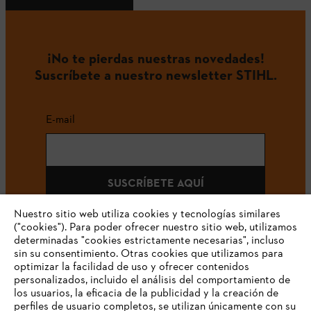
¡No te pierdas nuestras novedades!
Suscríbete a nuestro newsletter STIHL.
E-mail
SUSCRÍBETE AQUÍ
Nuestro sitio web utiliza cookies y tecnologías similares
("cookies"). Para poder ofrecer nuestro sitio web, utilizamos
determinadas "cookies estrictamente necesarias", incluso
#STIHLCOLOMBIA
sin su consentimiento. Otras cookies que utilizamos para
optimizar la facilidad de uso y ofrecer contenidos
personalizados, incluido el análisis del comportamiento de
los usuarios, la eficacia de la publicidad y la creación de
perfiles de usuario completos, se utilizan únicamente con su