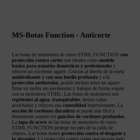
MS-Botas Function - Anticorte
Las botas de motosierra de cuero STIHL FUNCTION
con
protección contra cortes
son ideales como
modelo
básico para usuarios domésticos y profesionales
y
ofrecen un excelente agarre. Gracias al diseño de la suela
antideslizante y con una huella profunda
y a la
protección antitorsión
, podrás incluso tener un agarre
firme en suelos sin pavimentar y trabajar de forma segura
con tu motosierra STIHL. Las botas de motosierra son
repelentes al agua
,
transpirables
, tienen cañas
acolchadas y ofrecen una
comodidad
impresionante. La
sección de cordones duradera
se puede atar fácil y
firmemente usando los
ganchos de cordones profundos
.
La
tapa de acero
de las botas de motosierra de cuero
STIHL FUNCTION protege tus pies de la caída de
objetos. Las botas tienen
protección contra el desgaste y
la abrasión
. La protección contra cortes que recorre todo