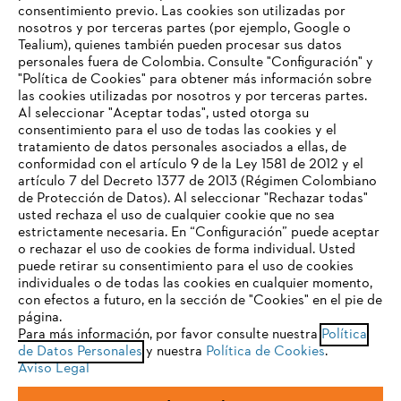
consentimiento previo. Las cookies son utilizadas por
nosotros y por terceras partes (por ejemplo, Google o
Tealium), quienes también pueden procesar sus datos
personales fuera de Colombia. Consulte "Configuración" y
Nuestra empresa
"Política de Cookies" para obtener más información sobre
las cookies utilizadas por nosotros y por terceras partes.
Al seleccionar "Aceptar todas", usted otorga su
consentimiento para el uso de todas las cookies y el
Preguntas frecuentes
tratamiento de datos personales asociados a ellas, de
TU NAVEGADOR NO ES
conformidad con el artículo 9 de la Ley 1581 de 2012 y el
COMPATIBLE
artículo 7 del Decreto 1377 de 2013 (Régimen Colombiano
de Protección de Datos). Al seleccionar "Rechazar todas"
usted rechaza el uso de cualquier cookie que no sea
Contacto
estrictamente necesaria. En “Configuración” puede aceptar
El navegador que estás utilizando no es compatible con
o rechazar el uso de cookies de forma individual. Usted
nuestra página web. Para que puedas disfrutar de nuestro
puede retirar su consentimiento para el uso de cookies
contenido, utiliza uno de los siguientes navegadores:
individuales o de todas las cookies en cualquier momento,
con efectos a futuro, en la sección de "Cookies" en el pie de
página.
Política tratamiento de datos personales
Aviso legal
Para más información, por favor consulte nuestra
Política
firefox
chrome
de Datos Personales
y nuestra
Política de Cookies
.
Cookies
Información legal
PTEE y SAGRILAFT
Aviso Legal
safari
edge