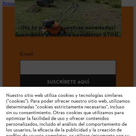
Reparación y mantenimiento STIHL en tu tienda especialista
¡No te pierdas nuestras novedades!
Suscríbete a nuestro newsletter STIHL.
E-mail
SUSCRÍBETE AQUÍ
Nuestro sitio web utiliza cookies y tecnologías similares
("cookies"). Para poder ofrecer nuestro sitio web, utilizamos
determinadas "cookies estrictamente necesarias", incluso
#STIHLCOLOMBIA
sin su consentimiento. Otras cookies que utilizamos para
optimizar la facilidad de uso y ofrecer contenidos
personalizados, incluido el análisis del comportamiento de
los usuarios, la eficacia de la publicidad y la creación de