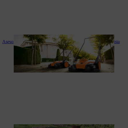
Asesoramiento experto y servicio STIHL en tu tienda especialista