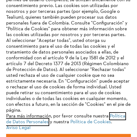
perfiles de usuario completos, se utilizan únicamente con su
consentimiento previo. Las cookies son utilizadas por
nosotros y por terceras partes (por ejemplo, Google o
Tealium), quienes también pueden procesar sus datos
personales fuera de Colombia. Consulte "Configuración" y
Nuestra empresa
"Política de Cookies" para obtener más información sobre
las cookies utilizadas por nosotros y por terceras partes.
Al seleccionar "Aceptar todas", usted otorga su
consentimiento para el uso de todas las cookies y el
Preguntas frecuentes
tratamiento de datos personales asociados a ellas, de
TU NAVEGADOR NO ES
conformidad con el artículo 9 de la Ley 1581 de 2012 y el
COMPATIBLE
artículo 7 del Decreto 1377 de 2013 (Régimen Colombiano
de Protección de Datos). Al seleccionar "Rechazar todas"
usted rechaza el uso de cualquier cookie que no sea
Contacto
estrictamente necesaria. En “Configuración” puede aceptar
El navegador que estás utilizando no es compatible con
o rechazar el uso de cookies de forma individual. Usted
nuestra página web. Para que puedas disfrutar de nuestro
puede retirar su consentimiento para el uso de cookies
contenido, utiliza uno de los siguientes navegadores:
individuales o de todas las cookies en cualquier momento,
con efectos a futuro, en la sección de "Cookies" en el pie de
página.
Política tratamiento de datos personales
Aviso legal
Para más información, por favor consulte nuestra
Política
firefox
chrome
de Datos Personales
y nuestra
Política de Cookies
.
Cookies
Información legal
PTEE y SAGRILAFT
Aviso Legal
safari
edge