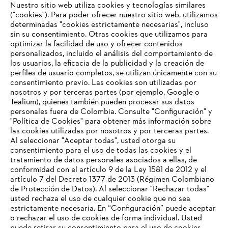
Nuestro sitio web utiliza cookies y tecnologías similares
("cookies"). Para poder ofrecer nuestro sitio web, utilizamos
determinadas "cookies estrictamente necesarias", incluso
#STIHLCOLOMBIA
sin su consentimiento. Otras cookies que utilizamos para
optimizar la facilidad de uso y ofrecer contenidos
personalizados, incluido el análisis del comportamiento de
los usuarios, la eficacia de la publicidad y la creación de
perfiles de usuario completos, se utilizan únicamente con su
consentimiento previo. Las cookies son utilizadas por
nosotros y por terceras partes (por ejemplo, Google o
Tealium), quienes también pueden procesar sus datos
personales fuera de Colombia. Consulte "Configuración" y
Nuestra empresa
"Política de Cookies" para obtener más información sobre
las cookies utilizadas por nosotros y por terceras partes.
Al seleccionar "Aceptar todas", usted otorga su
consentimiento para el uso de todas las cookies y el
Preguntas frecuentes
tratamiento de datos personales asociados a ellas, de
TU NAVEGADOR NO ES
conformidad con el artículo 9 de la Ley 1581 de 2012 y el
COMPATIBLE
artículo 7 del Decreto 1377 de 2013 (Régimen Colombiano
de Protección de Datos). Al seleccionar "Rechazar todas"
usted rechaza el uso de cualquier cookie que no sea
Contacto
estrictamente necesaria. En “Configuración” puede aceptar
El navegador que estás utilizando no es compatible con
o rechazar el uso de cookies de forma individual. Usted
nuestra página web. Para que puedas disfrutar de nuestro