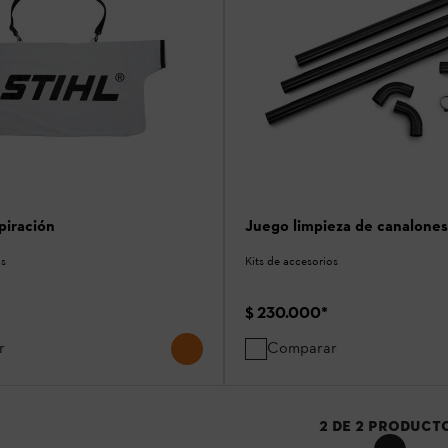
piración
Juego limpieza de canalones
os
Kits de accesorios
$ 230.000
*
r
Comparar
2
DE
2
PRODUCT