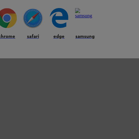
chrome
safari
edge
samsung