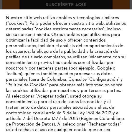
SUSCRÍBETE AQUÍ
Nuestro sitio web utiliza cookies y tecnologías similares
("cookies"). Para poder ofrecer nuestro sitio web, utilizamos
determinadas "cookies estrictamente necesarias", incluso
#STIHLCOLOMBIA
sin su consentimiento. Otras cookies que utilizamos para
optimizar la facilidad de uso y ofrecer contenidos
personalizados, incluido el análisis del comportamiento de
los usuarios, la eficacia de la publicidad y la creación de
perfiles de usuario completos, se utilizan únicamente con su
consentimiento previo. Las cookies son utilizadas por
nosotros y por terceras partes (por ejemplo, Google o
Tealium), quienes también pueden procesar sus datos
personales fuera de Colombia. Consulte "Configuración" y
Nuestra empresa
"Política de Cookies" para obtener más información sobre
las cookies utilizadas por nosotros y por terceras partes.
Al seleccionar "Aceptar todas", usted otorga su
consentimiento para el uso de todas las cookies y el
Preguntas frecuentes
tratamiento de datos personales asociados a ellas, de
TU NAVEGADOR NO ES
conformidad con el artículo 9 de la Ley 1581 de 2012 y el
COMPATIBLE
artículo 7 del Decreto 1377 de 2013 (Régimen Colombiano
de Protección de Datos). Al seleccionar "Rechazar todas"
usted rechaza el uso de cualquier cookie que no sea
Contacto