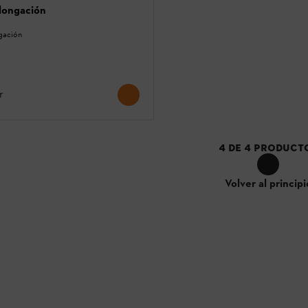
longación
gación
r
4
DE
4
PRODUCT
Volver al principi