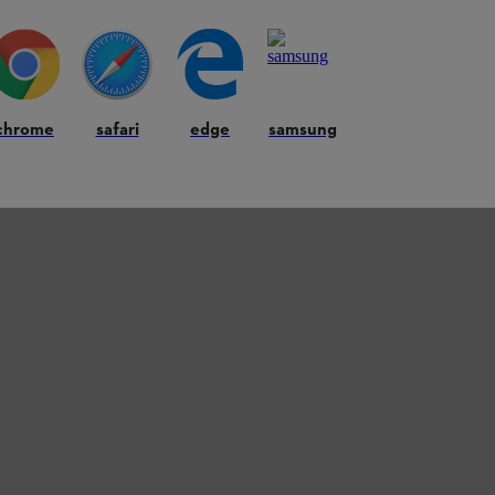
chrome
safari
edge
samsung