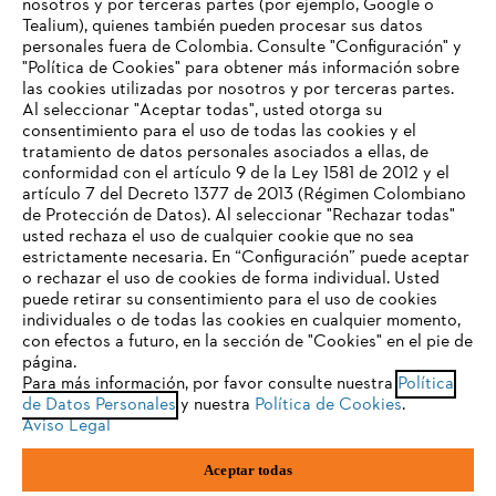
nosotros y por terceras partes (por ejemplo, Google o
Tealium), quienes también pueden procesar sus datos
personales fuera de Colombia. Consulte "Configuración" y
Nuestra empresa
"Política de Cookies" para obtener más información sobre
las cookies utilizadas por nosotros y por terceras partes.
Al seleccionar "Aceptar todas", usted otorga su
consentimiento para el uso de todas las cookies y el
Preguntas frecuentes
tratamiento de datos personales asociados a ellas, de
TU NAVEGADOR NO ES
conformidad con el artículo 9 de la Ley 1581 de 2012 y el
COMPATIBLE
artículo 7 del Decreto 1377 de 2013 (Régimen Colombiano
de Protección de Datos). Al seleccionar "Rechazar todas"
usted rechaza el uso de cualquier cookie que no sea
Contacto
estrictamente necesaria. En “Configuración” puede aceptar
El navegador que estás utilizando no es compatible con
o rechazar el uso de cookies de forma individual. Usted
nuestra página web. Para que puedas disfrutar de nuestro
puede retirar su consentimiento para el uso de cookies
contenido, utiliza uno de los siguientes navegadores:
individuales o de todas las cookies en cualquier momento,
con efectos a futuro, en la sección de "Cookies" en el pie de
página.
Política tratamiento de datos personales
Aviso legal
Para más información, por favor consulte nuestra
Política
firefox
chrome
de Datos Personales
y nuestra
Política de Cookies
.
Cookies
Información legal
PTEE y SAGRILAFT
Aviso Legal
safari
edge
Aceptar todas
STIHL S.A.S.Parque La Regional Aeropuerto, Interior 30, Rionegro,