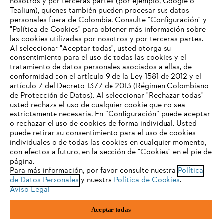
nosotros y por terceras partes (por ejemplo, Google o
Tealium), quienes también pueden procesar sus datos
personales fuera de Colombia. Consulte "Configuración" y
Nuestra empresa
"Política de Cookies" para obtener más información sobre
las cookies utilizadas por nosotros y por terceras partes.
Al seleccionar "Aceptar todas", usted otorga su
consentimiento para el uso de todas las cookies y el
Preguntas frecuentes
tratamiento de datos personales asociados a ellas, de
TU NAVEGADOR NO ES
conformidad con el artículo 9 de la Ley 1581 de 2012 y el
COMPATIBLE
artículo 7 del Decreto 1377 de 2013 (Régimen Colombiano
de Protección de Datos). Al seleccionar "Rechazar todas"
usted rechaza el uso de cualquier cookie que no sea
Contacto
estrictamente necesaria. En “Configuración” puede aceptar
El navegador que estás utilizando no es compatible con
o rechazar el uso de cookies de forma individual. Usted
nuestra página web. Para que puedas disfrutar de nuestro
puede retirar su consentimiento para el uso de cookies
contenido, utiliza uno de los siguientes navegadores:
individuales o de todas las cookies en cualquier momento,
con efectos a futuro, en la sección de "Cookies" en el pie de
página.
Política tratamiento de datos personales
Aviso legal
Para más información, por favor consulte nuestra
Política
firefox
chrome
de Datos Personales
y nuestra
Política de Cookies
.
Cookies
Información legal
PTEE y SAGRILAFT
Aviso Legal
safari
edge
Aceptar todas
STIHL S.A.S.Parque La Regional Aeropuerto, Interior 30, Rionegro,