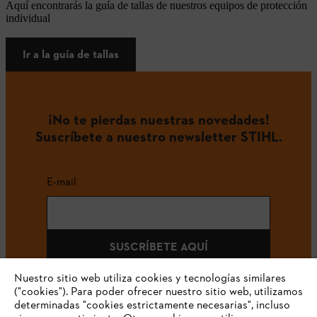
Aquí encontrarás la guía de tallas de nuestros equipos de protección
individual
Ir a la guía de tallas
¡No te pierdas nuestras novedades!
Suscríbete a nuestro newsletter STIHL.
E-mail
SUSCRÍBETE AQUÍ
Nuestro sitio web utiliza cookies y tecnologías similares
("cookies"). Para poder ofrecer nuestro sitio web, utilizamos
determinadas "cookies estrictamente necesarias", incluso
#STIHLCOLOMBIA