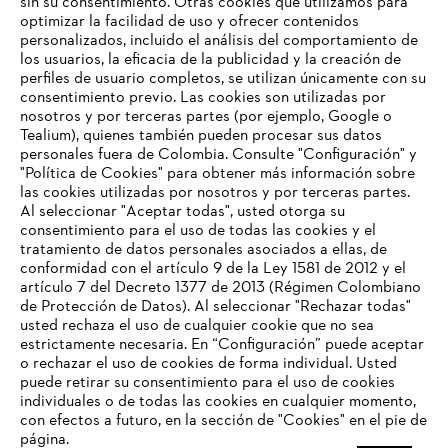
sin su consentimiento. Otras cookies que utilizamos para
optimizar la facilidad de uso y ofrecer contenidos
personalizados, incluido el análisis del comportamiento de
los usuarios, la eficacia de la publicidad y la creación de
perfiles de usuario completos, se utilizan únicamente con su
consentimiento previo. Las cookies son utilizadas por
nosotros y por terceras partes (por ejemplo, Google o
Tealium), quienes también pueden procesar sus datos
personales fuera de Colombia. Consulte "Configuración" y
Nuestra empresa
"Política de Cookies" para obtener más información sobre
las cookies utilizadas por nosotros y por terceras partes.
Al seleccionar "Aceptar todas", usted otorga su
consentimiento para el uso de todas las cookies y el
Preguntas frecuentes
tratamiento de datos personales asociados a ellas, de
TU NAVEGADOR NO ES
conformidad con el artículo 9 de la Ley 1581 de 2012 y el
COMPATIBLE
artículo 7 del Decreto 1377 de 2013 (Régimen Colombiano
de Protección de Datos). Al seleccionar "Rechazar todas"
usted rechaza el uso de cualquier cookie que no sea
Contacto
estrictamente necesaria. En “Configuración” puede aceptar
El navegador que estás utilizando no es compatible con
o rechazar el uso de cookies de forma individual. Usted
nuestra página web. Para que puedas disfrutar de nuestro
puede retirar su consentimiento para el uso de cookies
contenido, utiliza uno de los siguientes navegadores:
individuales o de todas las cookies en cualquier momento,
con efectos a futuro, en la sección de "Cookies" en el pie de
página.