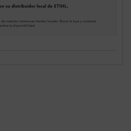
n su distribuidor local de STIHL.
de nuestras numerosas tiendas locales. Busca la tuya y contacta
sobre la disponibilidad.