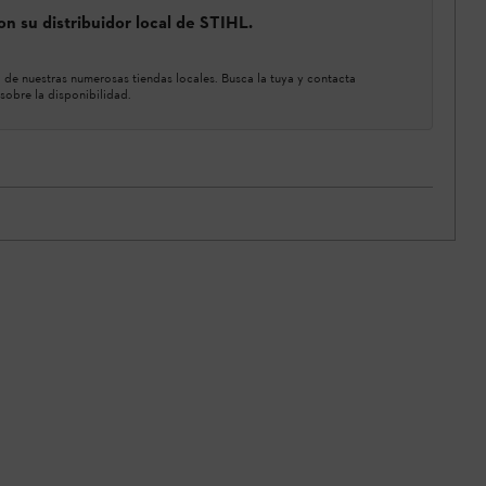
n su distribuidor local de STIHL.
de nuestras numerosas tiendas locales. Busca la tuya y contacta
sobre la disponibilidad.