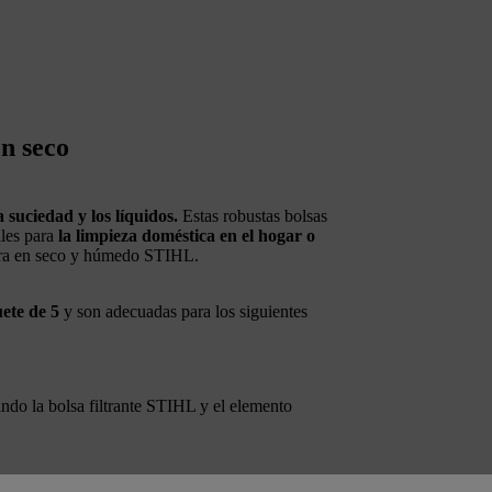
en seco
a suciedad y los líquidos.
Estas robustas bolsas
ales para
la limpieza doméstica en el hogar o
ra en seco y húmedo STIHL.
ete de 5
y son adecuadas para los siguientes
ndo la bolsa filtrante STIHL y el elemento