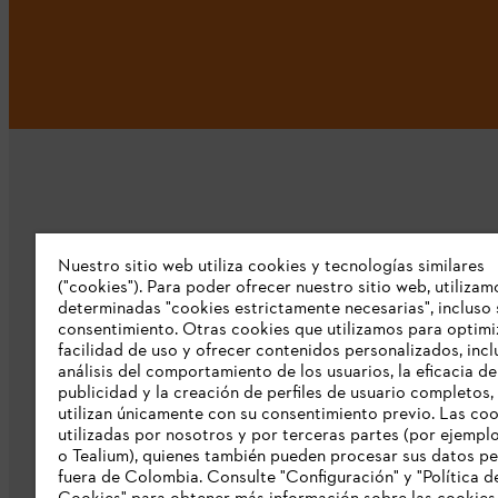
Nuestro sitio web utiliza cookies y tecnologías similares
Nuestra empresa
("cookies"). Para poder ofrecer nuestro sitio web, utilizam
determinadas "cookies estrictamente necesarias", incluso 
consentimiento. Otras cookies que utilizamos para optimi
Sobre nosostros
facilidad de uso y ofrecer contenidos personalizados, incl
Prensa
análisis del comportamiento de los usuarios, la eficacia de
publicidad y la creación de perfiles de usuario completos,
Catálogo STIHL
utilizan únicamente con su consentimiento previo. Las co
utilizadas por nosotros y por terceras partes (por ejempl
Línea de Integridad de STIHL
o Tealium), quienes también pueden procesar sus datos p
fuera de Colombia. Consulte "Configuración" y "Política d
Acceso Exclusivo Distribuidores STIHL