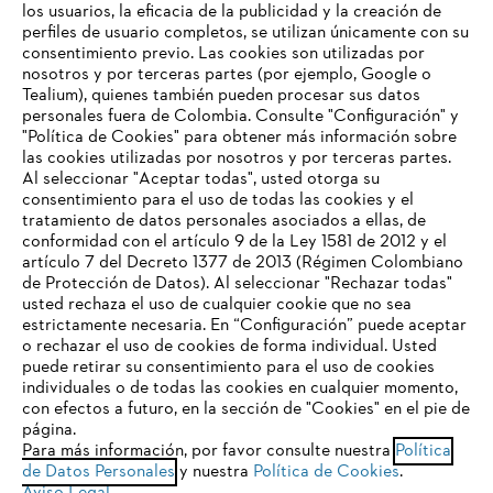
los usuarios, la eficacia de la publicidad y la creación de
perfiles de usuario completos, se utilizan únicamente con su
consentimiento previo. Las cookies son utilizadas por
nosotros y por terceras partes (por ejemplo, Google o
Tealium), quienes también pueden procesar sus datos
personales fuera de Colombia. Consulte "Configuración" y
Nuestra empresa
"Política de Cookies" para obtener más información sobre
las cookies utilizadas por nosotros y por terceras partes.
Al seleccionar "Aceptar todas", usted otorga su
consentimiento para el uso de todas las cookies y el
Preguntas frecuentes
tratamiento de datos personales asociados a ellas, de
TU NAVEGADOR NO ES
conformidad con el artículo 9 de la Ley 1581 de 2012 y el
COMPATIBLE
artículo 7 del Decreto 1377 de 2013 (Régimen Colombiano
de Protección de Datos). Al seleccionar "Rechazar todas"
usted rechaza el uso de cualquier cookie que no sea
Contacto
estrictamente necesaria. En “Configuración” puede aceptar
El navegador que estás utilizando no es compatible con
o rechazar el uso de cookies de forma individual. Usted
nuestra página web. Para que puedas disfrutar de nuestro
puede retirar su consentimiento para el uso de cookies
contenido, utiliza uno de los siguientes navegadores:
individuales o de todas las cookies en cualquier momento,
con efectos a futuro, en la sección de "Cookies" en el pie de
página.
Política tratamiento de datos personales
Aviso legal
Para más información, por favor consulte nuestra
Política
firefox
chrome
de Datos Personales
y nuestra
Política de Cookies
.
Cookies
Información legal
PTEE y SAGRILAFT