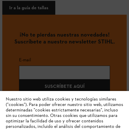
Ir a la guía de tallas
¡No te pierdas nuestras novedades!
Suscríbete a nuestro newsletter STIHL.
E-mail
SUSCRÍBETE AQUÍ
Nuestro sitio web utiliza cookies y tecnologías similares
("cookies"). Para poder ofrecer nuestro sitio web, utilizamos
determinadas "cookies estrictamente necesarias", incluso
#STIHLCOLOMBIA
sin su consentimiento. Otras cookies que utilizamos para
optimizar la facilidad de uso y ofrecer contenidos
personalizados, incluido el análisis del comportamiento de