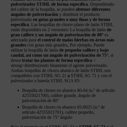
pulverizador STIHL de forma específica
. Dependiendo
del calibre de la boquilla, se pueden
obtener diferentes
ángulos de pulverización
y distribuir el producto
pulverizado
en gotas grandes o muy finas y de forma
específica
. Las boquillas de chorro plano de latón STIHL
están disponibles en 2 versiones: La boquilla de latón
de
gran calibre y un ángulo de pulverización de 80°
es
adecuada para
el control de malas hierbas en áreas más
grandes
con gotas más grandes, Por ejemplo. Puede
utilizar la boquilla de latón
de pequeño calibre y bajo
caudal, así como un ángulo de pulverización de 75°
, si
desea
tratar las plantas de forma específica
<
strong>distribuyendo finamente el agente pulverizado.
Ambas boquillas de chorro abanico de latón STIHL son
compatibles con STIHL SG 21
a
STIHL SG 71 y con el
pulverizador a batería STIHL SGA 85:
Boquilla de chorro en abanico 80-04 (n.º de artículo
42555021700), calibre grande, ángulo de
pulverización de 80°
Boquilla de chorro en abanico 65-0025 (n.º de
artículo 42555021701), calibre pequeño,
pulverización de 75° ángulo
Para el montaje en el STIHL SG 51 y
STIHL SG 71
y el