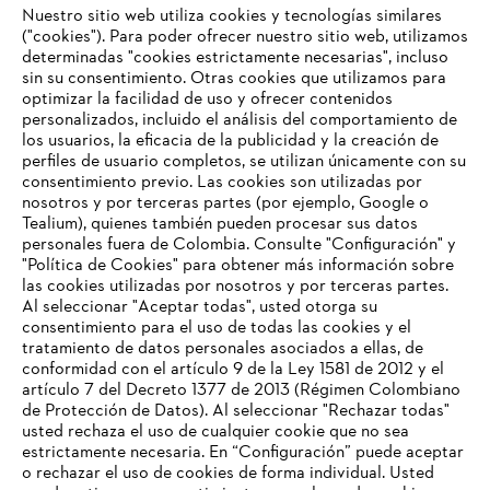
Nuestro sitio web utiliza cookies y tecnologías similares
("cookies"). Para poder ofrecer nuestro sitio web, utilizamos
determinadas "cookies estrictamente necesarias", incluso
#STIHLCOLOMBIA
sin su consentimiento. Otras cookies que utilizamos para
optimizar la facilidad de uso y ofrecer contenidos
personalizados, incluido el análisis del comportamiento de
los usuarios, la eficacia de la publicidad y la creación de
perfiles de usuario completos, se utilizan únicamente con su
consentimiento previo. Las cookies son utilizadas por
nosotros y por terceras partes (por ejemplo, Google o
Tealium), quienes también pueden procesar sus datos
personales fuera de Colombia. Consulte "Configuración" y
Nuestra empresa
"Política de Cookies" para obtener más información sobre
las cookies utilizadas por nosotros y por terceras partes.
Al seleccionar "Aceptar todas", usted otorga su
consentimiento para el uso de todas las cookies y el
Preguntas frecuentes
tratamiento de datos personales asociados a ellas, de
TU NAVEGADOR NO ES
conformidad con el artículo 9 de la Ley 1581 de 2012 y el
COMPATIBLE
artículo 7 del Decreto 1377 de 2013 (Régimen Colombiano
de Protección de Datos). Al seleccionar "Rechazar todas"
usted rechaza el uso de cualquier cookie que no sea
Contacto
estrictamente necesaria. En “Configuración” puede aceptar
El navegador que estás utilizando no es compatible con
o rechazar el uso de cookies de forma individual. Usted
nuestra página web. Para que puedas disfrutar de nuestro