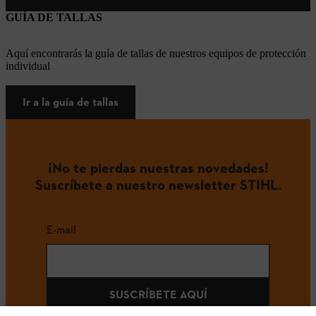
GUÍA DE TALLAS
Aquí encontrarás la guía de tallas de nuestros equipos de protección
individual
Ir a la guía de tallas
¡No te pierdas nuestras novedades!
Suscríbete a nuestro newsletter STIHL.
E-mail
SUSCRÍBETE AQUÍ