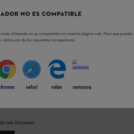
n áreas secas como húmedas, recomendamos la
ADOR NO ES COMPATIBLE
HL SE 133 ME.
estás utilizando no es compatible con nuestra página web. Para que puedas 
, utiliza uno de los siguientes navegadores:
os productos STIHL
chrome
safari
edge
samsung
tas más frecuentes