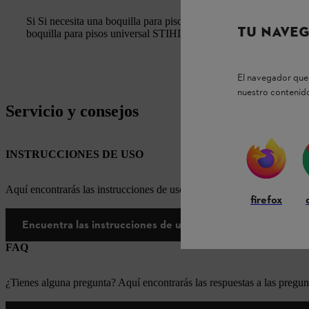
Si Si necesita una boquilla para pisos que pueda usarse tanto e
TU NAVEG
boquilla para pisos universal STIHL para STIHL SE 33 a STI
El navegador que 
nuestro contenido
Servicio y consejos
INSTRUCCIONES DE USO
Aquí encontrarás las instrucciones de uso correspondientes a nuestr
firefox
Encuentra las instrucciones de uso aquí
FAQ
¿Tienes alguna pregunta? Aquí encontrarás las respuestas a las pregun