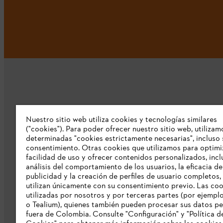
Nuestro sitio web utiliza cookies y tecnologías similares
Nuestra empresa
("cookies"). Para poder ofrecer nuestro sitio web, utilizam
determinadas "cookies estrictamente necesarias", incluso 
consentimiento. Otras cookies que utilizamos para optimi
Sobre nosostros
facilidad de uso y ofrecer contenidos personalizados, incl
Prensa
análisis del comportamiento de los usuarios, la eficacia de
publicidad y la creación de perfiles de usuario completos,
Catálogo STIHL
utilizan únicamente con su consentimiento previo. Las co
utilizadas por nosotros y por terceras partes (por ejempl
Línea de Integridad de STIHL
o Tealium), quienes también pueden procesar sus datos p
fuera de Colombia. Consulte "Configuración" y "Política d
Acceso Exclusivo Distribuidores STIHL