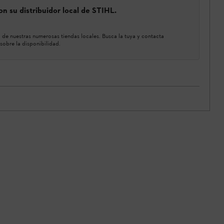
n su distribuidor local de STIHL.
de nuestras numerosas tiendas locales. Busca la tuya y contacta
sobre la disponibilidad.