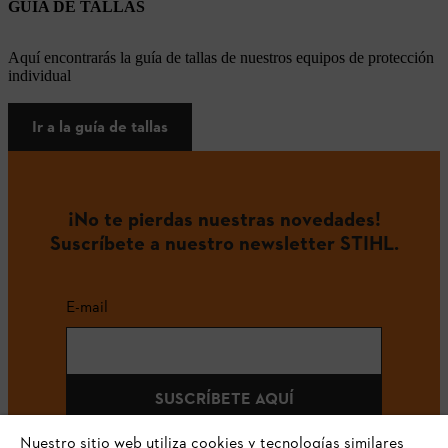
GUÍA DE TALLAS
Aquí encontrarás la guía de tallas de nuestros equipos de protección
individual
Ir a la guía de tallas
¡No te pierdas nuestras novedades!
Suscríbete a nuestro newsletter STIHL.
E-mail
SUSCRÍBETE AQUÍ
Nuestro sitio web utiliza cookies y tecnologías similares