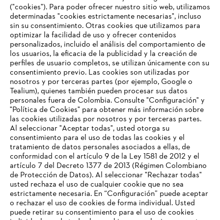
("cookies"). Para poder ofrecer nuestro sitio web, utilizamos
determinadas "cookies estrictamente necesarias", incluso
#STIHLCOLOMBIA
sin su consentimiento. Otras cookies que utilizamos para
optimizar la facilidad de uso y ofrecer contenidos
personalizados, incluido el análisis del comportamiento de
los usuarios, la eficacia de la publicidad y la creación de
perfiles de usuario completos, se utilizan únicamente con su
consentimiento previo. Las cookies son utilizadas por
nosotros y por terceras partes (por ejemplo, Google o
Tealium), quienes también pueden procesar sus datos
personales fuera de Colombia. Consulte "Configuración" y
Nuestra empresa
"Política de Cookies" para obtener más información sobre
las cookies utilizadas por nosotros y por terceras partes.
Al seleccionar "Aceptar todas", usted otorga su
consentimiento para el uso de todas las cookies y el
Preguntas frecuentes
tratamiento de datos personales asociados a ellas, de
TU NAVEGADOR NO ES
conformidad con el artículo 9 de la Ley 1581 de 2012 y el
COMPATIBLE
artículo 7 del Decreto 1377 de 2013 (Régimen Colombiano
de Protección de Datos). Al seleccionar "Rechazar todas"
usted rechaza el uso de cualquier cookie que no sea
Contacto
estrictamente necesaria. En “Configuración” puede aceptar
El navegador que estás utilizando no es compatible con
o rechazar el uso de cookies de forma individual. Usted
nuestra página web. Para que puedas disfrutar de nuestro
puede retirar su consentimiento para el uso de cookies
contenido, utiliza uno de los siguientes navegadores: