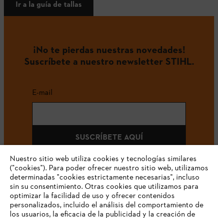
Ir a la guía de tallas
¡No te pierdas nuestras novedades!
Suscríbete a nuestro newsletter STIHL.
E-mail
SUSCRÍBETE AQUÍ
Nuestro sitio web utiliza cookies y tecnologías similares
("cookies"). Para poder ofrecer nuestro sitio web, utilizamos
determinadas "cookies estrictamente necesarias", incluso
#STIHLCOLOMBIA
sin su consentimiento. Otras cookies que utilizamos para
optimizar la facilidad de uso y ofrecer contenidos
personalizados, incluido el análisis del comportamiento de
los usuarios, la eficacia de la publicidad y la creación de