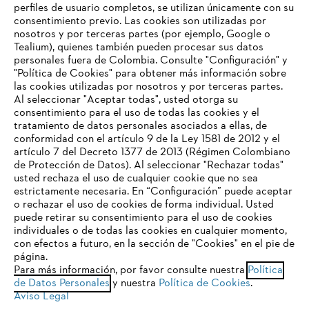
perfiles de usuario completos, se utilizan únicamente con su
consentimiento previo. Las cookies son utilizadas por
nosotros y por terceras partes (por ejemplo, Google o
Tealium), quienes también pueden procesar sus datos
personales fuera de Colombia. Consulte "Configuración" y
Nuestra empresa
"Política de Cookies" para obtener más información sobre
las cookies utilizadas por nosotros y por terceras partes.
Al seleccionar "Aceptar todas", usted otorga su
consentimiento para el uso de todas las cookies y el
Preguntas frecuentes
tratamiento de datos personales asociados a ellas, de
TU NAVEGADOR NO ES
conformidad con el artículo 9 de la Ley 1581 de 2012 y el
COMPATIBLE
artículo 7 del Decreto 1377 de 2013 (Régimen Colombiano
de Protección de Datos). Al seleccionar "Rechazar todas"
usted rechaza el uso de cualquier cookie que no sea
Contacto
estrictamente necesaria. En “Configuración” puede aceptar
El navegador que estás utilizando no es compatible con
o rechazar el uso de cookies de forma individual. Usted
nuestra página web. Para que puedas disfrutar de nuestro
puede retirar su consentimiento para el uso de cookies
contenido, utiliza uno de los siguientes navegadores:
individuales o de todas las cookies en cualquier momento,
con efectos a futuro, en la sección de "Cookies" en el pie de
página.
Política tratamiento de datos personales
Aviso legal
Para más información, por favor consulte nuestra
Política
firefox
chrome
de Datos Personales
y nuestra
Política de Cookies
.
Cookies
Información legal
PTEE y SAGRILAFT
Aviso Legal