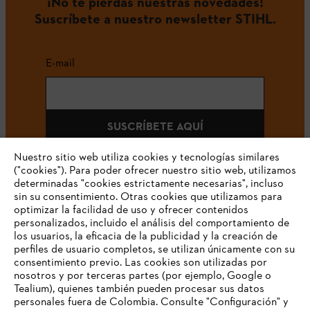
¡No te pierdas nuestras novedades!
Suscríbete a nuestro newsletter STIHL.
E-mail
SUSCRÍBETE AQUÍ
Nuestro sitio web utiliza cookies y tecnologías similares
("cookies"). Para poder ofrecer nuestro sitio web, utilizamos
determinadas "cookies estrictamente necesarias", incluso
#STIHLCOLOMBIA
sin su consentimiento. Otras cookies que utilizamos para
optimizar la facilidad de uso y ofrecer contenidos
personalizados, incluido el análisis del comportamiento de
los usuarios, la eficacia de la publicidad y la creación de
perfiles de usuario completos, se utilizan únicamente con su
consentimiento previo. Las cookies son utilizadas por
nosotros y por terceras partes (por ejemplo, Google o
Tealium), quienes también pueden procesar sus datos
personales fuera de Colombia. Consulte "Configuración" y
Nuestra empresa