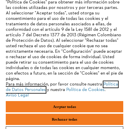
"Política de Cookies" para obtener más información sobre
las cookies utilizadas por nosotros y por terceras partes.
Al seleccionar "Aceptar todas", usted otorga su
consentimiento para el uso de todas las cookies y el
Preguntas frecuentes
tratamiento de datos personales asociados a ellas, de
TU NAVEGADOR NO ES
conformidad con el artículo 9 de la Ley 1581 de 2012 y el
COMPATIBLE
artículo 7 del Decreto 1377 de 2013 (Régimen Colombiano
de Protección de Datos). Al seleccionar "Rechazar todas"
usted rechaza el uso de cualquier cookie que no sea
Contacto
estrictamente necesaria. En “Configuración” puede aceptar
El navegador que estás utilizando no es compatible con
o rechazar el uso de cookies de forma individual. Usted
nuestra página web. Para que puedas disfrutar de nuestro
puede retirar su consentimiento para el uso de cookies
contenido, utiliza uno de los siguientes navegadores:
individuales o de todas las cookies en cualquier momento,
con efectos a futuro, en la sección de "Cookies" en el pie de
página.
Política tratamiento de datos personales
Aviso legal
Para más información, por favor consulte nuestra
Política
firefox
chrome
de Datos Personales
y nuestra
Política de Cookies
.
Cookies
Información legal
PTEE y SAGRILAFT
Aviso Legal
safari
edge
Aceptar todas
STIHL S.A.S.Parque La Regional Aeropuerto, Interior 30, Rionegro,
samsung
Antioquia, Colombia
Rechazar todas