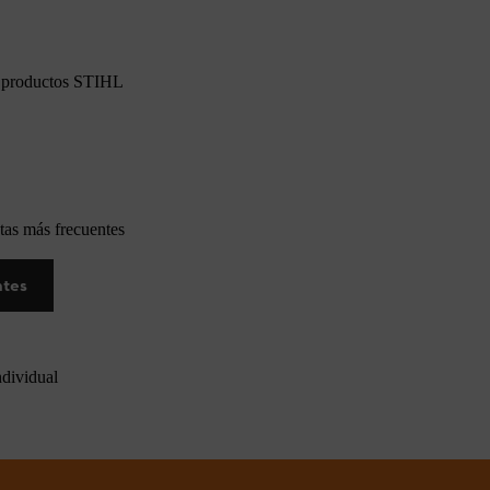
os productos STIHL
tas más frecuentes
ntes
ndividual