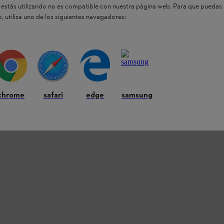
estás utilizando no es compatible con nuestra página web. Para que puedas 
la batería. Con la ligera guadaña inalámbrica
 césped, especialmente a lo largo de los setos y
, utiliza uno de los siguientes navegadores:
n protección auditiva y en
zonas sensibles al
chrome
safari
edge
samsung