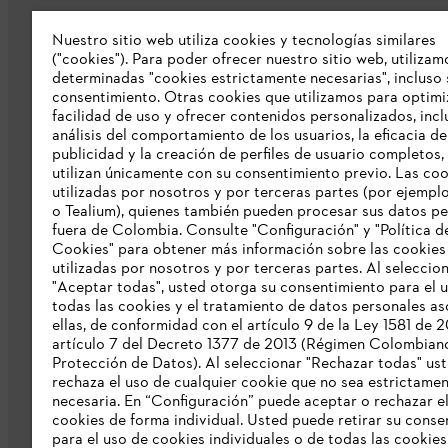
Nuestro sitio web utiliza cookies y tecnologías similares
Nuestra empresa
("cookies"). Para poder ofrecer nuestro sitio web, utilizam
determinadas "cookies estrictamente necesarias", incluso 
consentimiento. Otras cookies que utilizamos para optimi
Sobre nosostros
facilidad de uso y ofrecer contenidos personalizados, incl
Prensa
análisis del comportamiento de los usuarios, la eficacia de
publicidad y la creación de perfiles de usuario completos,
Catálogo STIHL
utilizan únicamente con su consentimiento previo. Las co
utilizadas por nosotros y por terceras partes (por ejempl
Línea de Integridad de STIHL
o Tealium), quienes también pueden procesar sus datos p
fuera de Colombia. Consulte "Configuración" y "Política d
Acceso Exclusivo Distribuidores STIHL
Cookies" para obtener más información sobre las cookies
utilizadas por nosotros y por terceras partes. Al seleccio
Informes de sostenibilidad
"Aceptar todas", usted otorga su consentimiento para el 
todas las cookies y el tratamiento de datos personales a
Información para nuestros proveedore
ellas, de conformidad con el artículo 9 de la Ley 1581 de 2
artículo 7 del Decreto 1377 de 2013 (Régimen Colombian
Protección de Datos). Al seleccionar "Rechazar todas" us
rechaza el uso de cualquier cookie que no sea estrictame
necesaria. En “Configuración” puede aceptar o rechazar e
cookies de forma individual. Usted puede retirar su conse
para el uso de cookies individuales o de todas las cookies