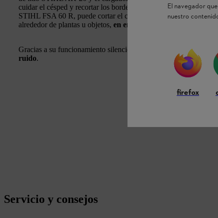
El navegador que 
cuidar el césped y recortar los bordes tan pronto como se cargue 
STIHL FSA 60 R, puede cortar el césped o recortar los bordes del
nuestro contenido
alrededor de plantas u objetos,
en entornos domésticos
.
Gracias a su funcionamiento silencioso, puede trabajar incluso si
ruido
.
firefox
Servicio y consejos