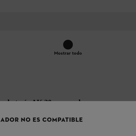
Mostrar todo
on batería AK 20 y cargador
oso y eficiente del césped
ADOR NO ES COMPATIBLE
SA 60 R en un juego con una batería de iones
ego. Esto significa que puede comenzar a