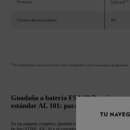
1
)
Potencia
0.50 kW
Sistema de acumulador
AK
1
)
El rendimiento mecánico como valor comparativo de los equipos de gasolina
Guadaña a batería FSA 60 R en juego c
estándar AL 101: para un cuidado silenci
TU NAVEG
En un paquete completo, también ofrecemos la guadaña STIHL F
de litio STIHL AK-20 y el cargador estándar STIHL AL 101 a ju