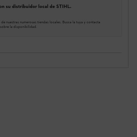
n su distribuidor local de STIHL.
de nuestras numerosas tiendas locales. Busca la tuya y contacta
sobre la disponibilidad.