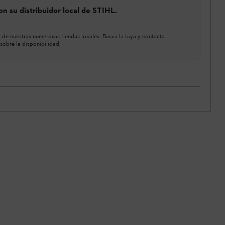
n su distribuidor local de STIHL.
de nuestras numerosas tiendas locales. Busca la tuya y contacta
sobre la disponibilidad.