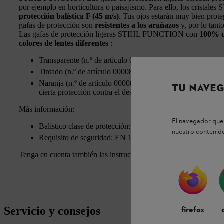
por ejemplo en horticultura o paisajismo. Para ello, los cristales
protección balística F (45 m/s)
. Tus ojos estarán muy bien prote
gafas de protección son
resistentes a los arañazos
y, por lo tant
Las gafas de protección ligeras STIHL FUNCTION con
100% d
colores de lentes diferentes
:
Transparente (n.º de artículo 00008840361): para trabajar 
Tintado (n.º de artículo 00008840362): para trabajar en luz
Naranja (n.º de artículo 00008840360): mejora el contraste
TU NAVEG
cierta protección contra el deslumbramiento
Más información:
El navegador que 
Balístico clase de protección: F (45 m/s)
nuestro contenido
Requisito de seguridad: EN 166
Tenga en cuenta también las instrucciones de seguridad del man
Servicio y consejos
firefox