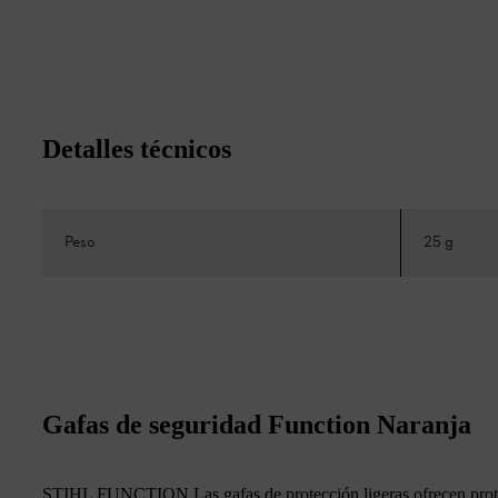
Detalles técnicos
Peso
25 g
Gafas de seguridad Function Naranja
STIHL FUNCTION Las gafas de protección ligeras ofrecen protec