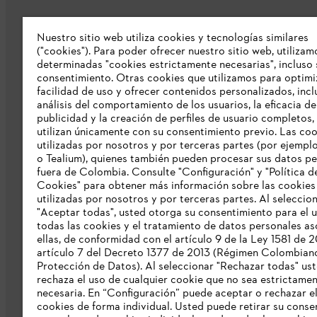
Nuestro sitio web utiliza cookies y tecnologías similares
Nuestra empresa
("cookies"). Para poder ofrecer nuestro sitio web, utilizam
determinadas "cookies estrictamente necesarias", incluso 
consentimiento. Otras cookies que utilizamos para optimi
Sobre nosostros
facilidad de uso y ofrecer contenidos personalizados, incl
Prensa
análisis del comportamiento de los usuarios, la eficacia de
publicidad y la creación de perfiles de usuario completos,
Catálogo STIHL
utilizan únicamente con su consentimiento previo. Las co
utilizadas por nosotros y por terceras partes (por ejempl
Línea de Integridad de STIHL
o Tealium), quienes también pueden procesar sus datos p
fuera de Colombia. Consulte "Configuración" y "Política d
Acceso Exclusivo Distribuidores STIHL
Cookies" para obtener más información sobre las cookies
utilizadas por nosotros y por terceras partes. Al seleccio
Informes de sostenibilidad
"Aceptar todas", usted otorga su consentimiento para el 
todas las cookies y el tratamiento de datos personales a
Información para nuestros proveedore
ellas, de conformidad con el artículo 9 de la Ley 1581 de 2
artículo 7 del Decreto 1377 de 2013 (Régimen Colombian
Protección de Datos). Al seleccionar "Rechazar todas" us
rechaza el uso de cualquier cookie que no sea estrictame
necesaria. En “Configuración” puede aceptar o rechazar e
cookies de forma individual. Usted puede retirar su conse