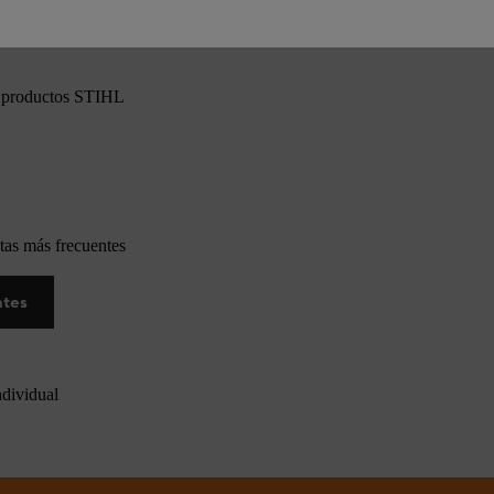
os productos STIHL
tas más frecuentes
ntes
ndividual