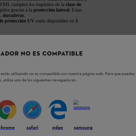
 STIHL cumplen los requisitos de la
clase de
gidos gracias a la
protección lateral
. Estas
o,
duraderas
.
e protección UV
están disponibles en
3
en condiciones de poca luz
 solar intensa
 cuando se trabaja en entornos verdes y ofrece
ADOR NO ES COMPATIBLE
estás utilizando no es compatible con nuestra página web. Para que puedas 
, utiliza uno de los siguientes navegadores:
ual de usuario de su herramienta STIHL.
chrome
safari
edge
samsung