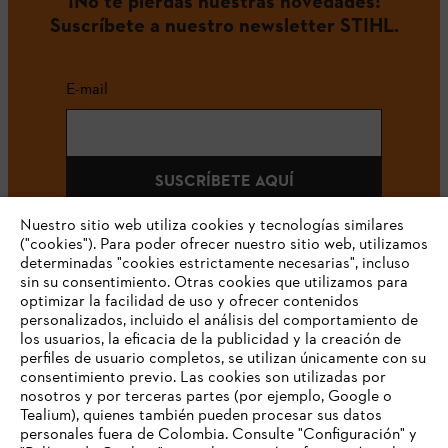
¡No te pierdas nuestras novedades!
Suscríbete a nuestro newsletter STIHL.
E-mail
SUSCRÍBETE AQUÍ
Nuestro sitio web utiliza cookies y tecnologías similares
("cookies"). Para poder ofrecer nuestro sitio web, utilizamos
determinadas "cookies estrictamente necesarias", incluso
#STIHLCOLOMBIA
sin su consentimiento. Otras cookies que utilizamos para
optimizar la facilidad de uso y ofrecer contenidos
personalizados, incluido el análisis del comportamiento de
los usuarios, la eficacia de la publicidad y la creación de
perfiles de usuario completos, se utilizan únicamente con su
consentimiento previo. Las cookies son utilizadas por
nosotros y por terceras partes (por ejemplo, Google o
Tealium), quienes también pueden procesar sus datos
personales fuera de Colombia. Consulte "Configuración" y
Nuestra empresa