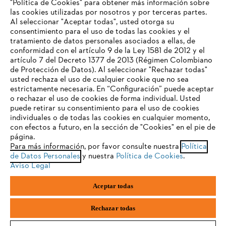
"Política de Cookies" para obtener más información sobre
las cookies utilizadas por nosotros y por terceras partes.
Al seleccionar "Aceptar todas", usted otorga su
consentimiento para el uso de todas las cookies y el
Preguntas frecuentes
tratamiento de datos personales asociados a ellas, de
TU NAVEGADOR NO ES
conformidad con el artículo 9 de la Ley 1581 de 2012 y el
COMPATIBLE
artículo 7 del Decreto 1377 de 2013 (Régimen Colombiano
de Protección de Datos). Al seleccionar "Rechazar todas"
usted rechaza el uso de cualquier cookie que no sea
Contacto
estrictamente necesaria. En “Configuración” puede aceptar
El navegador que estás utilizando no es compatible con
o rechazar el uso de cookies de forma individual. Usted
nuestra página web. Para que puedas disfrutar de nuestro
puede retirar su consentimiento para el uso de cookies
contenido, utiliza uno de los siguientes navegadores:
individuales o de todas las cookies en cualquier momento,
con efectos a futuro, en la sección de "Cookies" en el pie de
página.
Política tratamiento de datos personales
Aviso legal
Para más información, por favor consulte nuestra
Política
firefox
chrome
de Datos Personales
y nuestra
Política de Cookies
.
Cookies
Información legal
PTEE y SAGRILAFT
Aviso Legal
safari
edge
Aceptar todas
STIHL S.A.S.Parque La Regional Aeropuerto, Interior 30, Rionegro,
samsung
Antioquia, Colombia
Rechazar todas