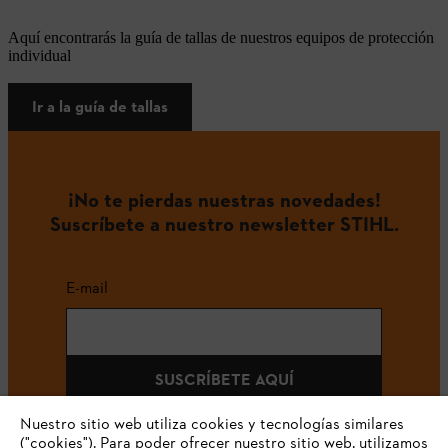
Aquí encontrarás la guía de tallas de nuestros equipos de protección
individual
Ir a la guía de tallas
¡No te pierdas nuestras novedades!
Suscríbete a nuestro newsletter STIHL.
E-mail
SUSCRÍBETE AQUÍ
Nuestro sitio web utiliza cookies y tecnologías similares
("cookies"). Para poder ofrecer nuestro sitio web, utilizamos