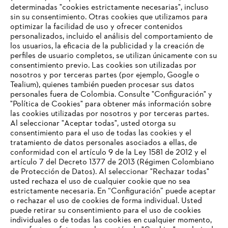
determinadas "cookies estrictamente necesarias", incluso
#STIHLCOLOMBIA
sin su consentimiento. Otras cookies que utilizamos para
optimizar la facilidad de uso y ofrecer contenidos
personalizados, incluido el análisis del comportamiento de
los usuarios, la eficacia de la publicidad y la creación de
perfiles de usuario completos, se utilizan únicamente con su
consentimiento previo. Las cookies son utilizadas por
nosotros y por terceras partes (por ejemplo, Google o
Tealium), quienes también pueden procesar sus datos
personales fuera de Colombia. Consulte "Configuración" y
Nuestra empresa
"Política de Cookies" para obtener más información sobre
las cookies utilizadas por nosotros y por terceras partes.
Al seleccionar "Aceptar todas", usted otorga su
consentimiento para el uso de todas las cookies y el
Preguntas frecuentes
tratamiento de datos personales asociados a ellas, de
TU NAVEGADOR NO ES
conformidad con el artículo 9 de la Ley 1581 de 2012 y el
COMPATIBLE
artículo 7 del Decreto 1377 de 2013 (Régimen Colombiano
de Protección de Datos). Al seleccionar "Rechazar todas"
usted rechaza el uso de cualquier cookie que no sea
Contacto
estrictamente necesaria. En “Configuración” puede aceptar
El navegador que estás utilizando no es compatible con
o rechazar el uso de cookies de forma individual. Usted
nuestra página web. Para que puedas disfrutar de nuestro
puede retirar su consentimiento para el uso de cookies
contenido, utiliza uno de los siguientes navegadores:
individuales o de todas las cookies en cualquier momento,