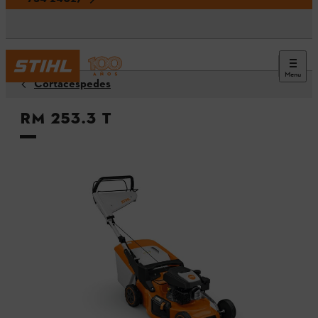
Menu
Cortacéspedes
RM 253.3 T