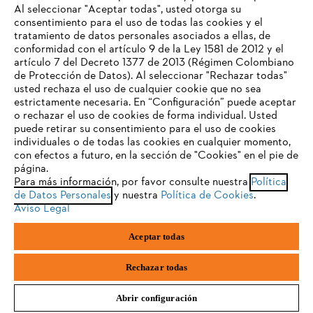
Al seleccionar "Aceptar todas", usted otorga su
consentimiento para el uso de todas las cookies y el
Preguntas frecuentes
tratamiento de datos personales asociados a ellas, de
TU NAVEGADOR NO ES
conformidad con el artículo 9 de la Ley 1581 de 2012 y el
COMPATIBLE
artículo 7 del Decreto 1377 de 2013 (Régimen Colombiano
de Protección de Datos). Al seleccionar "Rechazar todas"
usted rechaza el uso de cualquier cookie que no sea
Contacto
estrictamente necesaria. En “Configuración” puede aceptar
El navegador que estás utilizando no es compatible con
o rechazar el uso de cookies de forma individual. Usted
nuestra página web. Para que puedas disfrutar de nuestro
puede retirar su consentimiento para el uso de cookies
contenido, utiliza uno de los siguientes navegadores:
individuales o de todas las cookies en cualquier momento,
con efectos a futuro, en la sección de "Cookies" en el pie de
página.
Política tratamiento de datos personales
Aviso legal
Para más información, por favor consulte nuestra
Política
firefox
chrome
de Datos Personales
y nuestra
Política de Cookies
.
Cookies
Información legal
PTEE y SAGRILAFT
Aviso Legal
safari
edge
Aceptar todas
STIHL S.A.S.Parque La Regional Aeropuerto, Interior 30, Rionegro,
samsung
Antioquia, Colombia
Rechazar todas
Abrir configuración