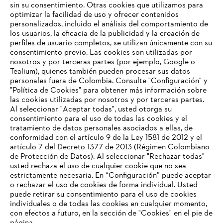
#STIHLCOLOMBIA
sin su consentimiento. Otras cookies que utilizamos para
optimizar la facilidad de uso y ofrecer contenidos
personalizados, incluido el análisis del comportamiento de
los usuarios, la eficacia de la publicidad y la creación de
perfiles de usuario completos, se utilizan únicamente con su
consentimiento previo. Las cookies son utilizadas por
nosotros y por terceras partes (por ejemplo, Google o
Tealium), quienes también pueden procesar sus datos
personales fuera de Colombia. Consulte "Configuración" y
Nuestra empresa
"Política de Cookies" para obtener más información sobre
las cookies utilizadas por nosotros y por terceras partes.
Al seleccionar "Aceptar todas", usted otorga su
consentimiento para el uso de todas las cookies y el
Preguntas frecuentes
tratamiento de datos personales asociados a ellas, de
TU NAVEGADOR NO ES
conformidad con el artículo 9 de la Ley 1581 de 2012 y el
COMPATIBLE
artículo 7 del Decreto 1377 de 2013 (Régimen Colombiano
de Protección de Datos). Al seleccionar "Rechazar todas"
usted rechaza el uso de cualquier cookie que no sea
Contacto
estrictamente necesaria. En “Configuración” puede aceptar
El navegador que estás utilizando no es compatible con
o rechazar el uso de cookies de forma individual. Usted
nuestra página web. Para que puedas disfrutar de nuestro
puede retirar su consentimiento para el uso de cookies
contenido, utiliza uno de los siguientes navegadores:
individuales o de todas las cookies en cualquier momento,
con efectos a futuro, en la sección de "Cookies" en el pie de