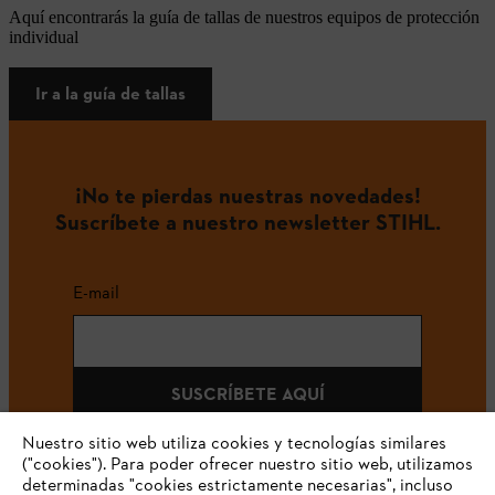
Aquí encontrarás la guía de tallas de nuestros equipos de protección
individual
Ir a la guía de tallas
¡No te pierdas nuestras novedades!
Suscríbete a nuestro newsletter STIHL.
E-mail
SUSCRÍBETE AQUÍ
Nuestro sitio web utiliza cookies y tecnologías similares
("cookies"). Para poder ofrecer nuestro sitio web, utilizamos
determinadas "cookies estrictamente necesarias", incluso