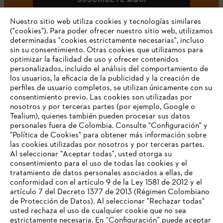
Nuestro sitio web utiliza cookies y tecnologías similares
("cookies"). Para poder ofrecer nuestro sitio web, utilizamos
determinadas "cookies estrictamente necesarias", incluso
#STIHLCOLOMBIA
sin su consentimiento. Otras cookies que utilizamos para
optimizar la facilidad de uso y ofrecer contenidos
personalizados, incluido el análisis del comportamiento de
los usuarios, la eficacia de la publicidad y la creación de
perfiles de usuario completos, se utilizan únicamente con su
consentimiento previo. Las cookies son utilizadas por
nosotros y por terceras partes (por ejemplo, Google o
Tealium), quienes también pueden procesar sus datos
personales fuera de Colombia. Consulte "Configuración" y
Nuestra empresa
"Política de Cookies" para obtener más información sobre
las cookies utilizadas por nosotros y por terceras partes.
Al seleccionar "Aceptar todas", usted otorga su
consentimiento para el uso de todas las cookies y el
Preguntas frecuentes
tratamiento de datos personales asociados a ellas, de
TU NAVEGADOR NO ES
conformidad con el artículo 9 de la Ley 1581 de 2012 y el
COMPATIBLE
artículo 7 del Decreto 1377 de 2013 (Régimen Colombiano
de Protección de Datos). Al seleccionar "Rechazar todas"
usted rechaza el uso de cualquier cookie que no sea
Contacto
estrictamente necesaria. En “Configuración” puede aceptar
El navegador que estás utilizando no es compatible con