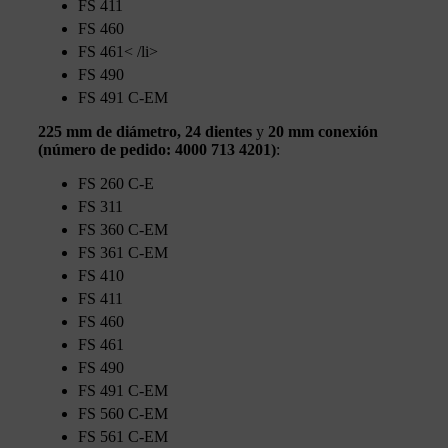
FS 411
FS 460
FS 461< /li>
FS 490
FS 491 C-EM
225 mm de diámetro, 24 dientes
y
20 mm conexión
(número de pedido: 4000 713 4201)
:
FS 260 C-E
FS 311
FS 360 C-EM
FS 361 C-EM
FS 410
FS 411
FS 460
FS 461
FS 490
FS 491 C-EM
FS 560 C-EM
FS 561 C-EM