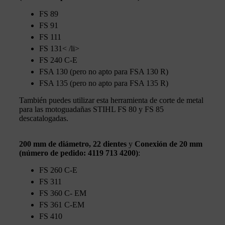
FS 89
FS 91
FS 111
FS 131< /li>
FS 240 C-E
FSA 130 (pero no apto para FSA 130 R)
FSA 135 (pero no apto para FSA 135 R)
También puedes utilizar esta herramienta de corte de metal
para las motoguadañas STIHL FS 80 y FS 85
descatalogadas.
200 mm de diámetro, 22 dientes
y
Conexión de 20 mm
(número de pedido: 4119 713 4200)
:
FS 260 C-E
FS 311
FS 360 C- EM
FS 361 C-EM
FS 410