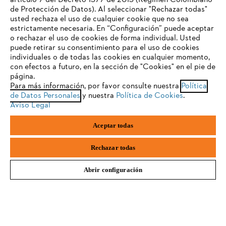
artículo 7 del Decreto 1377 de 2013 (Régimen Colombiano
de Protección de Datos). Al seleccionar "Rechazar todas"
usted rechaza el uso de cualquier cookie que no sea
estrictamente necesaria. En “Configuración” puede aceptar
El navegador que estás utilizando no es compatible con
Equipos de Protección Individual / EPI
o rechazar el uso de cookies de forma individual. Usted
nuestra página web. Para que puedas disfrutar de nuestro
puede retirar su consentimiento para el uso de cookies
contenido, utiliza uno de los siguientes navegadores:
individuales o de todas las cookies en cualquier momento,
con efectos a futuro, en la sección de "Cookies" en el pie de
página.
Para más información, por favor consulte nuestra
Política
firefox
chrome
de Datos Personales
y nuestra
Política de Cookies
.
¡No te pierdas nuestras novedades!
Aviso Legal
Suscríbete a nuestro newsletter STIHL.
safari
edge
Aceptar todas
samsung
E-mail
Rechazar todas
Abrir configuración
SUSCRÍBETE AQUÍ