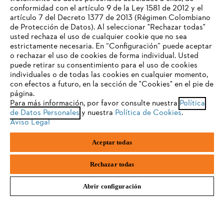
TU NAVEGADOR NO ES
conformidad con el artículo 9 de la Ley 1581 de 2012 y el
Suscríbete a nuestro newsletter STIHL.
COMPATIBLE
artículo 7 del Decreto 1377 de 2013 (Régimen Colombiano
de Protección de Datos). Al seleccionar "Rechazar todas"
usted rechaza el uso de cualquier cookie que no sea
E-mail
estrictamente necesaria. En “Configuración” puede aceptar
El navegador que estás utilizando no es compatible con
o rechazar el uso de cookies de forma individual. Usted
nuestra página web. Para que puedas disfrutar de nuestro
puede retirar su consentimiento para el uso de cookies
contenido, utiliza uno de los siguientes navegadores:
individuales o de todas las cookies en cualquier momento,
con efectos a futuro, en la sección de "Cookies" en el pie de
SUSCRÍBETE AQUÍ
página.
Para más información, por favor consulte nuestra
Política
firefox
chrome
de Datos Personales
y nuestra
Política de Cookies
.
Aviso Legal
safari
edge
#STIHLCOLOMBIA
Aceptar todas
samsung
Rechazar todas
Abrir configuración
Nuestra empresa