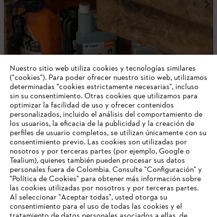
Consumibles
Nuestro sitio web utiliza cookies y tecnologías similares
("cookies"). Para poder ofrecer nuestro sitio web, utilizamos
determinadas "cookies estrictamente necesarias", incluso
sin su consentimiento. Otras cookies que utilizamos para
optimizar la facilidad de uso y ofrecer contenidos
personalizados, incluido el análisis del comportamiento de
los usuarios, la eficacia de la publicidad y la creación de
perfiles de usuario completos, se utilizan únicamente con su
consentimiento previo. Las cookies son utilizadas por
Equipos de Protección Individual / EPI
nosotros y por terceras partes (por ejemplo, Google o
Tealium), quienes también pueden procesar sus datos
personales fuera de Colombia. Consulte "Configuración" y
"Política de Cookies" para obtener más información sobre
las cookies utilizadas por nosotros y por terceras partes.
Al seleccionar "Aceptar todas", usted otorga su
consentimiento para el uso de todas las cookies y el
¡No te pierdas nuestras novedades!
tratamiento de datos personales asociados a ellas, de