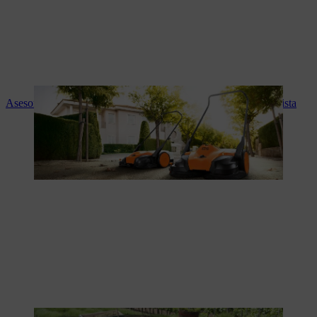
Asesoramiento experto y servicio STIHL en tu tienda especialista