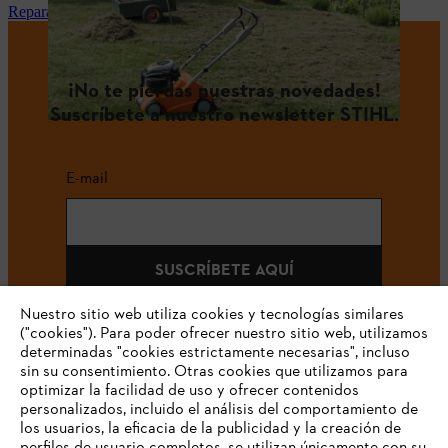
Reparación y mantenimiento STIHL en tu tienda especialista
¡No te pierdas nuestras novedades!
Suscríbete a nuestro newsletter STIHL.
E-mail
SUSCRÍBETE AQUÍ
Nuestro sitio web utiliza cookies y tecnologías similares
("cookies"). Para poder ofrecer nuestro sitio web, utilizamos
determinadas "cookies estrictamente necesarias", incluso
#STIHLCOLOMBIA
sin su consentimiento. Otras cookies que utilizamos para
optimizar la facilidad de uso y ofrecer contenidos
personalizados, incluido el análisis del comportamiento de
los usuarios, la eficacia de la publicidad y la creación de