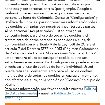
perfiles de usuario completos, se utilizan únicamente con su
consentimiento previo. Las cookies son utilizadas por
nosotros y por terceras partes (por ejemplo, Google o
Tealium), quienes también pueden procesar sus datos
personales fuera de Colombia. Consulte "Configuración" y
Nuestra empresa
"Política de Cookies" para obtener más información sobre
las cookies utilizadas por nosotros y por terceras partes.
Al seleccionar "Aceptar todas", usted otorga su
consentimiento para el uso de todas las cookies y el
Preguntas frecuentes
tratamiento de datos personales asociados a ellas, de
TU NAVEGADOR NO ES
conformidad con el artículo 9 de la Ley 1581 de 2012 y el
COMPATIBLE
artículo 7 del Decreto 1377 de 2013 (Régimen Colombiano
de Protección de Datos). Al seleccionar "Rechazar todas"
usted rechaza el uso de cualquier cookie que no sea
Contacto
estrictamente necesaria. En “Configuración” puede aceptar
El navegador que estás utilizando no es compatible con
o rechazar el uso de cookies de forma individual. Usted
nuestra página web. Para que puedas disfrutar de nuestro
puede retirar su consentimiento para el uso de cookies
contenido, utiliza uno de los siguientes navegadores:
individuales o de todas las cookies en cualquier momento,
con efectos a futuro, en la sección de "Cookies" en el pie de
página.
Política tratamiento de datos personales
Aviso legal
Para más información, por favor consulte nuestra
Política
firefox
chrome
de Datos Personales
y nuestra
Política de Cookies
.
Cookies
Información legal
PTEE y SAGRILAFT
Aviso Legal
safari
edge